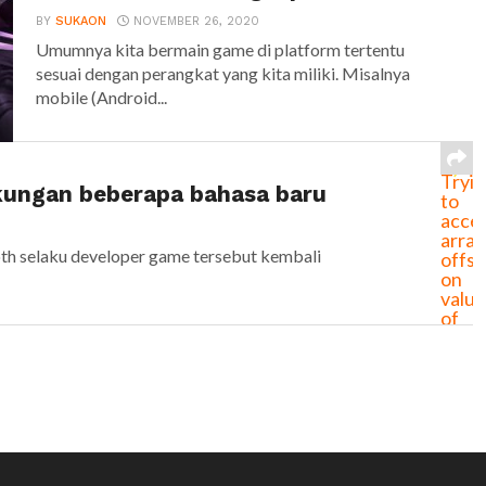
BY
SUKAON
NOVEMBER 26, 2020
Umumnya kita bermain game di platform tertentu
sesuai dengan perangkat yang kita miliki. Misalnya
mobile (Android...
( !
)
Warn
Tryi
ungan beberapa bahasa baru
to
acce
array
h selaku developer game tersebut kembali
offse
on
value
of
type
bool
in
/var
conte
mag-
37/s
drop