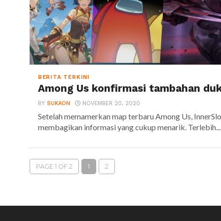
BERITA TERKINI
Among Us konfirmasi tambahan duk
BY
SUKAON
NOVEMBER 20, 2020
Setelah memamerkan map terbaru Among Us, InnerSlot
membagikan informasi yang cukup menarik. Terlebih...
PAGE 1 OF 2
1
2