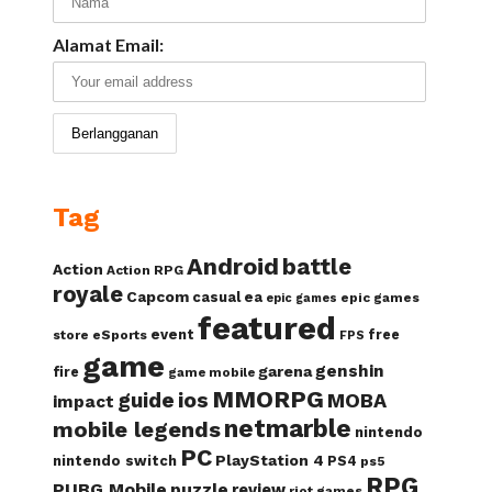
Alamat Email:
Tag
Android
battle
Action
Action RPG
royale
Capcom
casual
ea
epic games
epic games
featured
event
free
store
eSports
FPS
game
genshin
garena
fire
game mobile
MMORPG
guide
ios
MOBA
impact
netmarble
mobile legends
nintendo
PC
PlayStation 4
nintendo switch
PS4
ps5
RPG
PUBG Mobile
puzzle
review
riot games