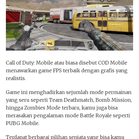
Call of Duty: Mobile atau biasa disebut COD Mobile
menawarkan game FPS terbaik dengan grafis yang
realistis.
Game ini menghadirkan sejumlah mode permainan
yang seru seperti Team Deathmatch, Bomb Mission,
hingga Zombies Mode terbaru, kamu juga bisa
merasakan pengalaman mode Battle Royale seperti
PUBG Mobile.
Terdapat berbagai pilihan senjata yang bisa kamu