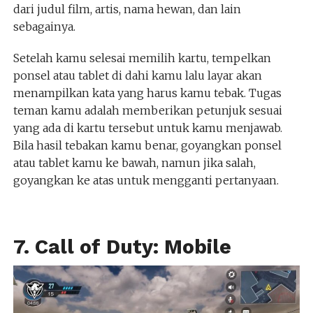
dari judul film, artis, nama hewan, dan lain
sebagainya.
Setelah kamu selesai memilih kartu, tempelkan
ponsel atau tablet di dahi kamu lalu layar akan
menampilkan kata yang harus kamu tebak. Tugas
teman kamu adalah memberikan petunjuk sesuai
yang ada di kartu tersebut untuk kamu menjawab.
Bila hasil tebakan kamu benar, goyangkan ponsel
atau tablet kamu ke bawah, namun jika salah,
goyangkan ke atas untuk mengganti pertanyaan.
7. Call of Duty: Mobile