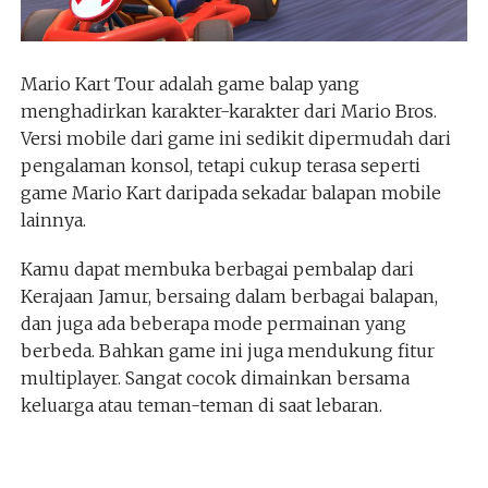
Mario Kart Tour adalah game balap yang
menghadirkan karakter-karakter dari Mario Bros.
Versi mobile dari game ini sedikit dipermudah dari
pengalaman konsol, tetapi cukup terasa seperti
game Mario Kart daripada sekadar balapan mobile
lainnya.
Kamu dapat membuka berbagai pembalap dari
Kerajaan Jamur, bersaing dalam berbagai balapan,
dan juga ada beberapa mode permainan yang
berbeda. Bahkan game ini juga mendukung fitur
multiplayer. Sangat cocok dimainkan bersama
keluarga atau teman-teman di saat lebaran.