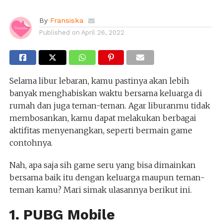
By
Fransiska
Published on
April 26, 2022
Selama libur lebaran, kamu pastinya akan lebih
banyak menghabiskan waktu bersama keluarga di
rumah dan juga teman-teman. Agar liburanmu tidak
membosankan, kamu dapat melakukan berbagai
aktifitas menyenangkan, seperti bermain game
contohnya.
Nah, apa saja sih game seru yang bisa dimainkan
bersama baik itu dengan keluarga maupun teman-
teman kamu? Mari simak ulasannya berikut ini.
1. PUBG Mobile