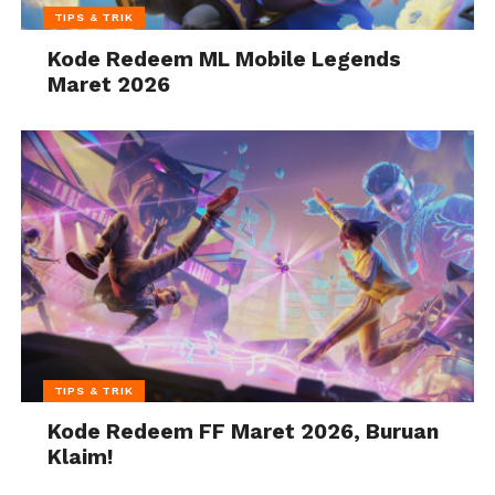
TIPS & TRIK
Kode Redeem ML Mobile Legends
Maret 2026
TIPS & TRIK
Kode Redeem FF Maret 2026, Buruan
Klaim!