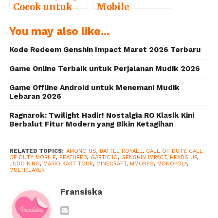
Cocok untuk
Mobile
Menemanimu
Terpopuler
You may also like...
Saat
Tahun 2022
Ngabuburit
Kode Redeem Genshin Impact Maret 2026 Terbaru
Game Online Terbaik untuk Perjalanan Mudik 2026
Game Offline Android untuk Menemani Mudik
Lebaran 2026
Ragnarok: Twilight Hadir! Nostalgia RO Klasik Kini
Berbalut Fitur Modern yang Bikin Ketagihan
RELATED TOPICS:
AMONG US
,
BATTLE ROYALE
,
CALL OF DUTY
,
CALL
OF DUTY MOBILE
,
FEATURED
,
GARTIC.IO
,
GENSHIN IMPACT
,
HEADS UP
,
LUDO KING
,
MARIO KART TOUR
,
MINECRAFT
,
MMORPG
,
MONOPOLY
,
MULTIPLAYER
Fransiska