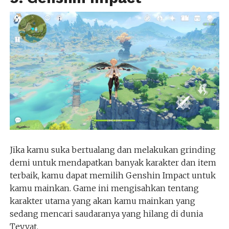
Jika kamu suka bertualang dan melakukan grinding
demi untuk mendapatkan banyak karakter dan item
terbaik, kamu dapat memilih Genshin Impact untuk
kamu mainkan. Game ini mengisahkan tentang
karakter utama yang akan kamu mainkan yang
sedang mencari saudaranya yang hilang di dunia
Teyvat.