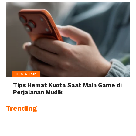
TIPS & TRIK
Tips Hemat Kuota Saat Main Game di
Perjalanan Mudik
Trending