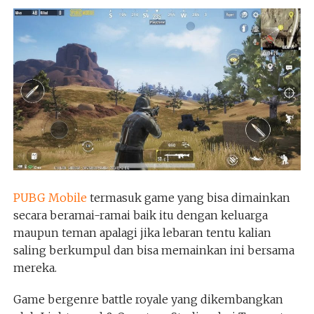
PUBG Mobile
termasuk game yang bisa dimainkan
secara beramai-ramai baik itu dengan keluarga
maupun teman apalagi jika lebaran tentu kalian
saling berkumpul dan bisa memainkan ini bersama
mereka.
Game bergenre battle royale yang dikembangkan