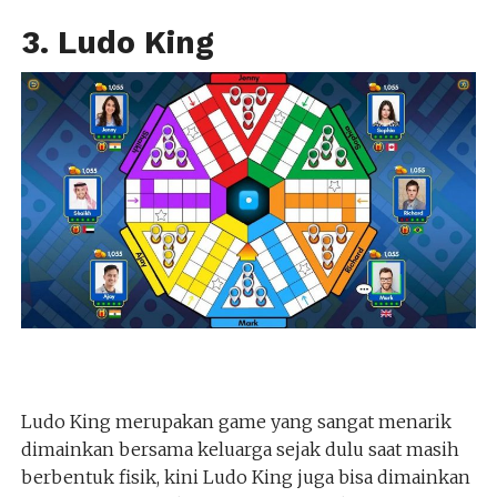
3. Ludo King
Ludo King merupakan game yang sangat menarik
dimainkan bersama keluarga sejak dulu saat masih
berbentuk fisik, kini Ludo King juga bisa dimainkan