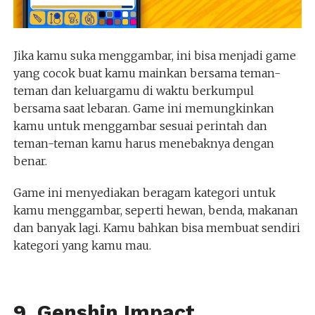
Jika kamu suka menggambar, ini bisa menjadi game
yang cocok buat kamu mainkan bersama teman-
teman dan keluargamu di waktu berkumpul
bersama saat lebaran. Game ini memungkinkan
kamu untuk menggambar sesuai perintah dan
teman-teman kamu harus menebaknya dengan
benar.
Game ini menyediakan beragam kategori untuk
kamu menggambar, seperti hewan, benda, makanan
dan banyak lagi. Kamu bahkan bisa membuat sendiri
kategori yang kamu mau.
9. Genshin Impact