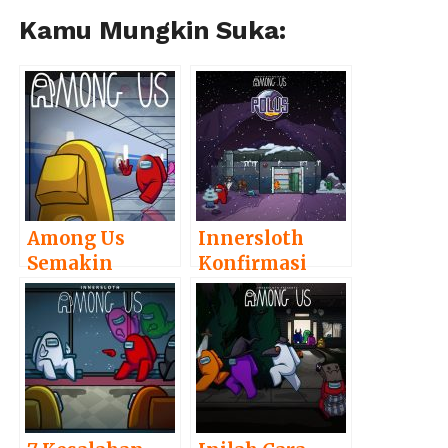
Kamu Mungkin Suka:
Among Us
Innersloth
Semakin
Konfirmasi
Populer,
Map Keempat
Pengembang
Game Among
Batalkan
Us akan Lebih
Sekuelnya,
Luas dari Polus
Kenapa?