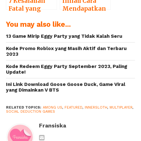
7 Kesalahan
Inilah Cara
Fatal yang
Mendapatkan
Sering
Kostum Among
You may also like...
Dilakukan oleh
Us Gratis
Pemain Among
13 Game Mirip Eggy Party yang Tidak Kalah Seru
Us
Kode Promo Roblox yang Masih Aktif dan Terbaru
2023
Kode Redeem Eggy Party September 2023, Paling
Update!
Ini Link Download Goose Goose Duck, Game Viral
yang Dimainkan V BTS
RELATED TOPICS:
AMONG US
,
FEATURED
,
INNERSLOTH
,
MULTIPLAYER
,
SOCIAL DEDUCTION GAMES
Fransiska