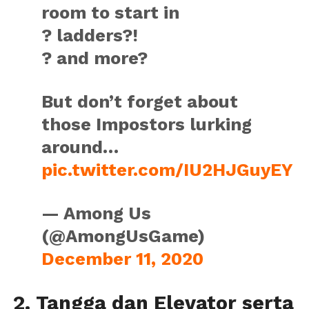
room to start in
? ladders?!
? and more?
But don’t forget about
those Impostors lurking
around…
pic.twitter.com/IU2HJGuyEY
— Among Us
(@AmongUsGame)
December 11, 2020
2. Tangga dan Elevator serta