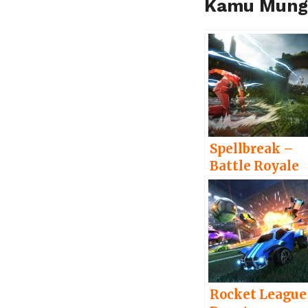
Kamu Mungk
Spellbreak –
Battle Royale
Bertema Sihir
ini Rilis
Sebagai game
Free to Play
Tahun Depan!
Rocket League