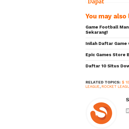
Dapat
Dimainkan
You may also l
Secara Gratis
Mulai Akhir
Game Football Mana
September
Sekarang!
Inilah Daftar Game 
Epic Games Store B
Daftar 10 Situs Do
RELATED TOPICS:
$ 1
LEAGUE
,
ROCKET LEAGU