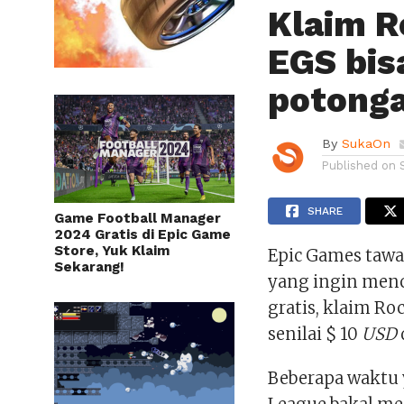
Klaim R
EGS bis
potonga
By
SukaOn
Published on
SHARE
Game Football Manager
2024 Gratis di Epic Game
Store, Yuk Klaim
Epic Games taw
Sekarang!
yang ingin men
gratis, klaim R
senilai $ 10
USD
Beberapa waktu 