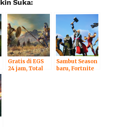
in Suka:
Gratis di EGS
Sambut Season
24 jam, Total
baru, Fortnite
War Saga : Troy
kembali
telah di klaim
kedatangan
7,5 juta pemain
konten
kolaborasi
dengan Marvel