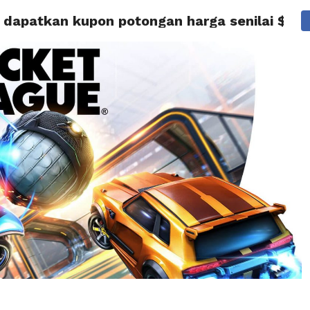
a dapatkan kupon potongan harga senilai $ 10
BERITA
TIPS & TRIK
REVIEW
PRESS RELEASE