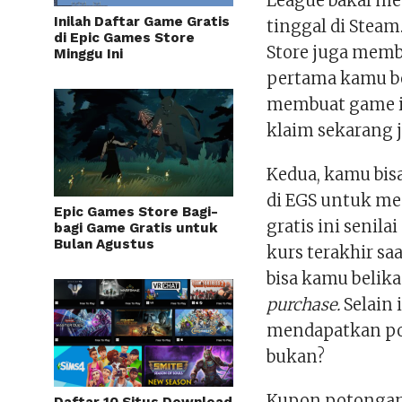
League bakal me
Inilah Daftar Game Gratis
tinggal di Stea
di Epic Games Store
Store juga mem
Minggu Ini
pertama kamu be
membuat game in
klaim sekarang 
Kedua, kamu bi
di EGS untuk m
Epic Games Store Bagi-
gratis ini senilai
bagi Game Gratis untuk
Bulan Agustus
kurs terakhir sa
bisa kamu belik
purchase.
Selain
mendapatkan po
bukan?
Kupon potongan