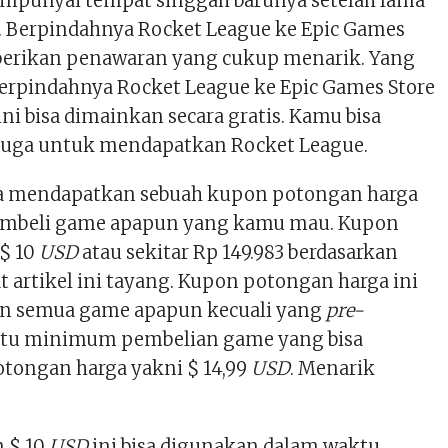
mpunyai tempat singgah barunya setelah lama
m. Berpindahnya Rocket League ke Epic Games
berikan penawaran yang cukup menarik. Yang
rpindahnya Rocket League ke Epic Games Store
i bisa dimainkan secara gratis. Kamu bisa
juga untuk mendapatkan Rocket League.
sa mendapatkan sebuah kupon potongan harga
embeli game apapun yang kamu mau. Kupon
 $ 10
USD
atau sekitar Rp 149.983 berdasarkan
at artikel ini tayang. Kupon potongan harga ini
an semua game apapun kecuali yang
pre-
 itu minimum pembelian game yang bisa
tongan harga yakni $ 14,99
USD
. Menarik
 $ 10
USD
ini bisa digunakan dalam waktu