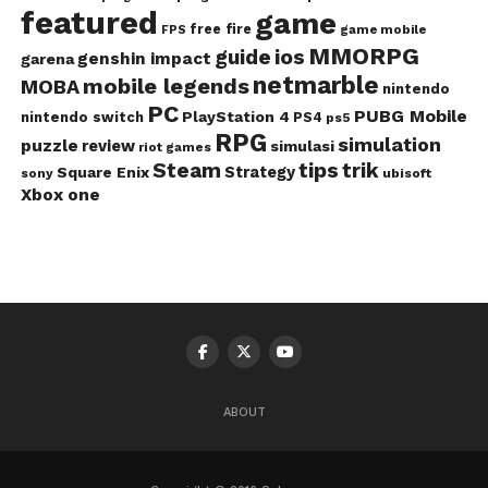
featured
game
free fire
game mobile
FPS
MMORPG
guide
ios
genshin impact
garena
netmarble
mobile legends
MOBA
nintendo
PC
PUBG Mobile
PlayStation 4
nintendo switch
PS4
ps5
RPG
simulation
puzzle
review
simulasi
riot games
Steam
tips
trik
Strategy
Square Enix
ubisoft
sony
Xbox one
ABOUT