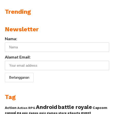
Trending
Newsletter
Nama:
Alamat Email:
Tag
Android
battle royale
Action
Capcom
Action RPG
casual
ea
event
epic games store
eSports
epic games