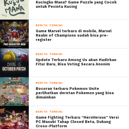
Kucingku Mana? Game Puzzle yang Cocok
untuk Pecinta Kucing
BERITA TERKINI
Game Marvel terbaru di mobile, Marvel
Realm of Champions sudah bisa pre-
register
BERITA TERKINI
Update Terbaru Among Us akan Hadirkan
Fitur Baru, Bisa Voting Secara Anonim
BERITA TERKINI
Bocoran terbaru Pokemon Unite
perlihatkan deretan Pokemon yang bisa
dimainkan
BERITA TERKINI
Game Fighting Terbaru “HeroVersus” Versi
PC Masuki Tahap Closed Beta, Dukung
Cross-Platform