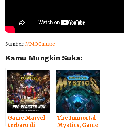
Sumber:
MMOCulture
Kamu Mungkin Suka:
Game Marvel
The Immortal
terbaru di
Mystics, Game