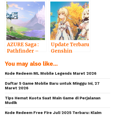
mobile, Marvel
MOBA Baru
Realm of
yang akan
Champions
Rilis untuk PC
sudah bisa pre-
dan Mobile
register
AZURE Saga :
Update Terbaru
Pathfinder –
Genshin
game RPG
Impact akan
You may also like...
Karya Anak
Hadirkan
Bangsa akan
Event dan
Kode Redeem ML Mobile Legends Maret 2026
Rilis versi
Region Baru
Mobile
Daftar 5 Game Mobile Baru untuk Minggu Ini, 27
Maret 2026
Tips Hemat Kuota Saat Main Game di Perjalanan
Mudik
Kode Redeem Free Fire Juli 2025 Terbaru: Klaim