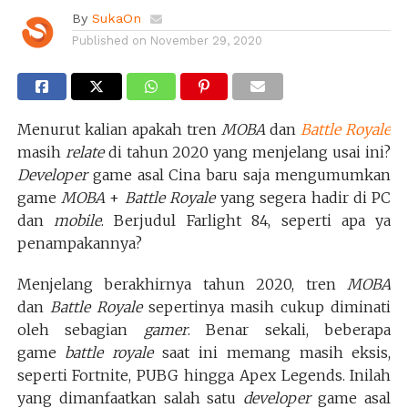
By
SukaOn
Published on
November 29, 2020
Menurut kalian apakah tren
MOBA
dan
Battle Royale
masih
relate
di tahun 2020 yang menjelang usai ini?
D
eveloper
game asal Cina baru saja mengumumkan
game
MOBA
+
Battle Royale
yang segera hadir di PC
dan
mobile
. Berjudul Farlight 84, seperti apa ya
penampakannya?
Menjelang berakhirnya tahun 2020, tren
MOBA
dan
Battle Royale
sepertinya masih cukup diminati
oleh sebagian
gamer
. Benar sekali, beberapa
game
battle royale
saat ini memang masih eksis,
seperti Fortnite, PUBG hingga Apex Legends. Inilah
yang dimanfaatkan salah satu
developer
game asal