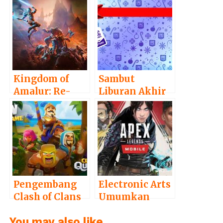
Kingdom of
Sambut
Amalur: Re-
Liburan Akhir
Reckoning
Tahun, Epic
Siap Meluncur
Games Store
September
Bagikan 15
Mendatang!
Game Gratis
Pengembang
Electronic Arts
Clash of Clans
Umumkan
Umumkan
Apex Legends
You may also like...
Game Puzzle
Versi Mobile