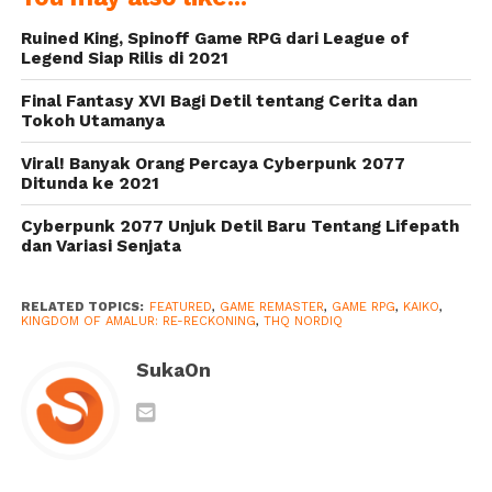
Adaptasi CoC
Ruined King, Spinoff Game RPG dari League of
“Clash Quest”
Legend Siap Rilis di 2021
dan Dua Game
Final Fantasy XVI Bagi Detil tentang Cerita dan
Baru Lainnya
Tokoh Utamanya
Viral! Banyak Orang Percaya Cyberpunk 2077
Ditunda ke 2021
Cyberpunk 2077 Unjuk Detil Baru Tentang Lifepath
dan Variasi Senjata
RELATED TOPICS:
FEATURED
,
GAME REMASTER
,
GAME RPG
,
KAIKO
,
KINGDOM OF AMALUR: RE-RECKONING
,
THQ NORDIQ
SukaOn