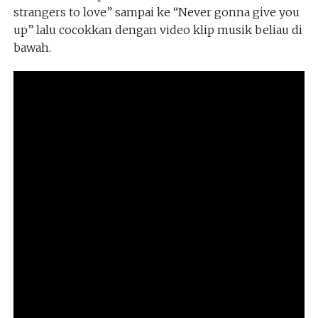
strangers to love” sampai ke “Never gonna give you
up” lalu cocokkan dengan video klip musik beliau di
bawah.