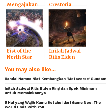
Mengajukan
Crestoria
Paten untuk
Resmi Dirilis
Pac-Man
Secara Global
Maker
Fist of the
Inilah Jadwal
North Star
Rilis Elden
Musou
Ring dan Spek
You may also like...
Dapatkan
Minimum
Adaptasi Versi
untuk
Bandai Namco Niat Kembangkan ‘Metaverse’ Gundam
Mobile
Memainkannya
Inilah Jadwal Rilis Elden Ring dan Spek Minimum
untuk Memainkannya
5 Hal yang Wajib Kamu Ketahui dari Game Neo: The
World Ends With You