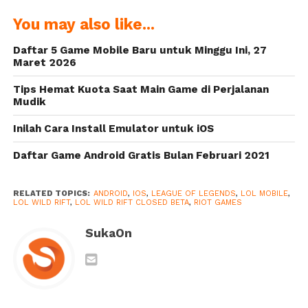
Hadirkan
SNK Umumkan
You may also like...
Karakter
Metal Slug
Superhero DC,
Baru!
Daftar 5 Game Mobile Baru untuk Minggu Ini, 27
Wonder
Maret 2026
Woman
Tips Hemat Kuota Saat Main Game di Perjalanan
Mudik
Inilah Cara Install Emulator untuk iOS
Daftar Game Android Gratis Bulan Februari 2021
RELATED TOPICS:
ANDROID
,
IOS
,
LEAGUE OF LEGENDS
,
LOL MOBILE
,
LOL WILD RIFT
,
LOL WILD RIFT CLOSED BETA
,
RIOT GAMES
SukaOn