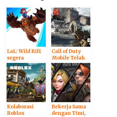
LoL: Wild Rift
Call of Duty
segera
Mobile Telah
memasuki
Memasuki
tahap open
Masa Beta
beta
Kolaborasi
Bekerja Sama
Roblox
dengan Timi,