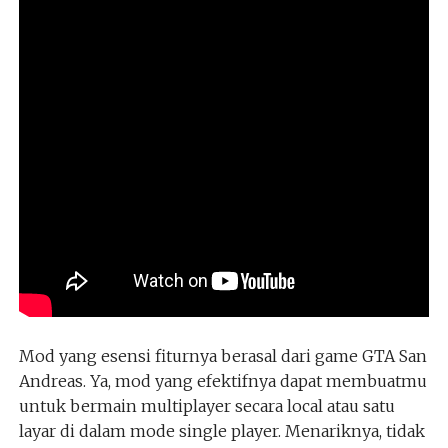
Mod yang esensi fiturnya berasal dari game GTA San
Andreas. Ya, mod yang efektifnya dapat membuatmu
untuk bermain multiplayer secara local atau satu
layar di dalam mode single player. Menariknya, tidak