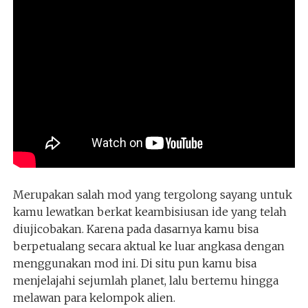
Merupakan salah mod yang tergolong sayang untuk
kamu lewatkan berkat keambisiusan ide yang telah
diujicobakan. Karena pada dasarnya kamu bisa
berpetualang secara aktual ke luar angkasa dengan
menggunakan mod ini. Di situ pun kamu bisa
menjelajahi sejumlah planet, lalu bertemu hingga
melawan para kelompok alien.