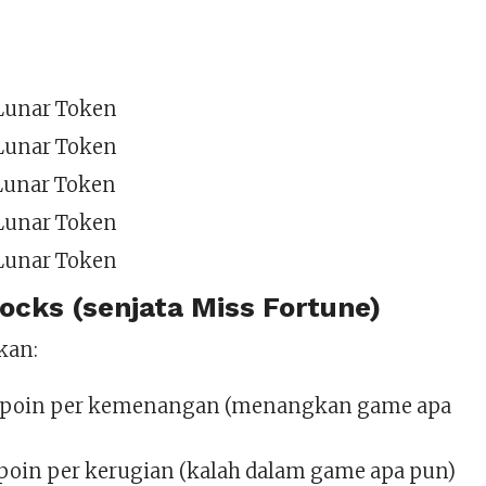
 Lunar Token
 Lunar Token
 Lunar Token
 Lunar Token
 Lunar Token
locks (senjata Miss Fortune)
kan:
2 poin per kemenangan (menangkan game apa
 poin per kerugian (kalah dalam game apa pun)