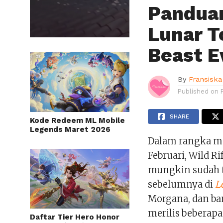
Panduan
Lunar T
Beast E
By
Fransiska
Published on
SHARE
Kode Redeem ML Mobile
Legends Maret 2026
Dalam rangka me
Februari, Wild 
mungkin sudah t
sebelumnya di
L
Morgana, dan ba
merilis beberapa
Daftar Tier Hero Honor