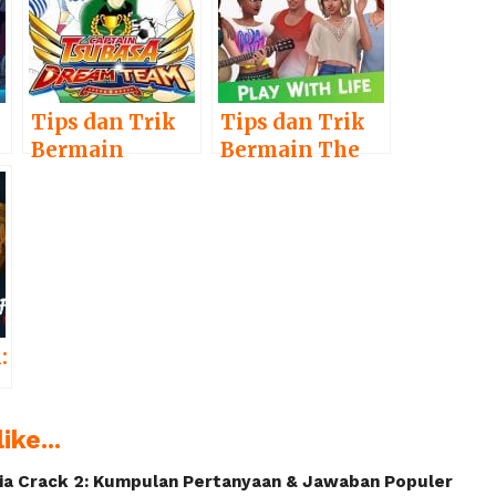
Tips dan Trik
Tips dan Trik
Bermain
Bermain The
Captain
Sims Mobile
Tsubasa:
Dream Team
:
ike...
ia Crack 2: Kumpulan Pertanyaan & Jawaban Populer