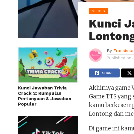
SLIDES
Kunci J
Lonton
By
Fransiska
Published on
SHARE
Akhirnya game W
Kunci Jawaban Trivia
Crack 2: Kumpulan
Game TTS yang s
Pertanyaan & Jawaban
Populer
kamu berkesempa
Lontong dan me
Di game ini ka