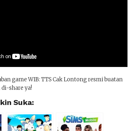
waban game WIB: TTS Cak Lontong resmi buatan
 di-share ya!
in Suka: