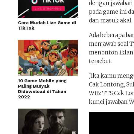
dengan jawaban
pada game ini 
dan masuk akal.
Cara Mudah Live Game di
TikTok
Ada beberapa b
menjawab soal 
menonton iklan 
tersebut.
Jika kamu menga
10 Game Mobile yang
Cak Lontong, S
Paling Banyak
Didownload di Tahun
WIB: TTS Cak Lon
2022
kunci jawaban W