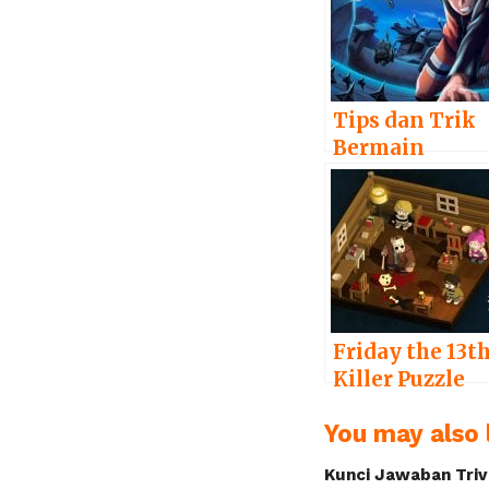
Tips dan Trik
Bermain
Naruto X
Boruto Ninja
Voltage
Friday the 13th
Killer Puzzle
Walkthrough
You may also l
Kunci Jawaban Triv