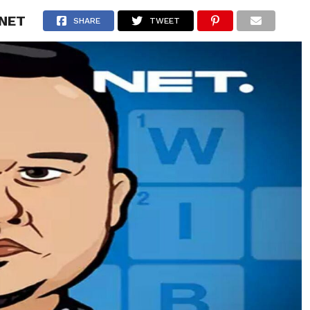
 NET
BERITA
TIPS & TRIK
REVIEW
PRESS RELEASE
SHARE
TWEET