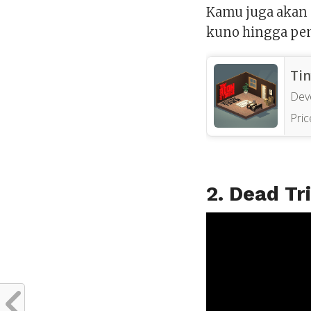
Kamu juga akan m
kuno hingga pem
Ti
Dev
Pric
2. Dead Tr