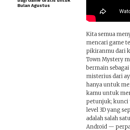
bagi Game Gratis untuk
Bulan Agustus
Kita semua meny
mencari game te
pikiranmu dari k
Town Mystery m
bermain sebagai 
misterius dari 
hanya untuk men
kamu untuk menc
petunjuk; kunci 
level 3D yang se
adalah salah satu
Android — perpa