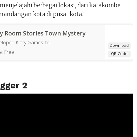
enjelajahi berbagai lokasi, dari katakombe
andangan kota di pusat kota.
ny Room Stories Town Mystery
eloper:
Kiary Games ltd
Download
e:
Free
QR-Code
igger 2