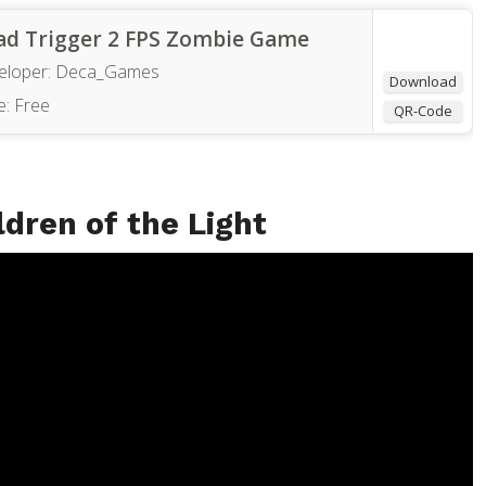
ad Trigger 2 FPS Zombie Game
eloper:
Deca_Games
Download
e:
Free
QR-Code
ildren of the Light