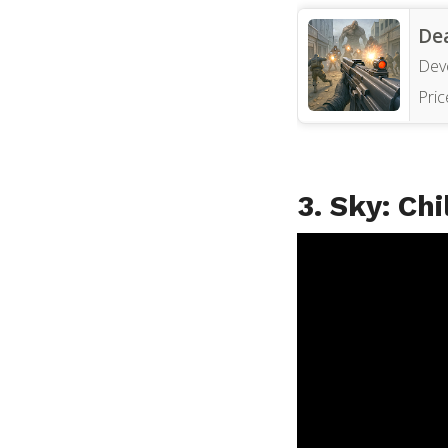
De
Dev
Pric
3. Sky: Ch