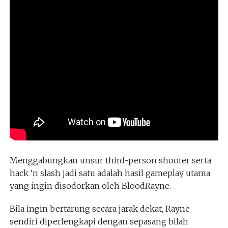
Menggabungkan unsur third-person shooter serta
hack ‘n slash jadi satu adalah hasil gameplay utama
yang ingin disodorkan oleh BloodRayne.
Bila ingin bertarung secara jarak dekat, Rayne
sendiri diperlengkapi dengan sepasang bilah