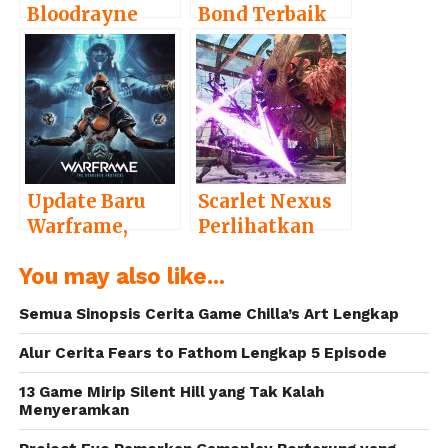
Bloodrayne
Bond Terbaik
Siap Hidup
Sepanjang
Lagi lewat
Masa
Kepemilikan
Baru
Update Baru
Scarlet Nexus
Warframe,
Perlihatkan
Deadlock
Gameplay dan
You may also like...
Protocol Siap
Animasi
Rilis Minggu
Kerennya
Semua Sinopsis Cerita Game Chilla’s Art Lengkap
Ini
Alur Cerita Fears to Fathom Lengkap 5 Episode
13 Game Mirip Silent Hill yang Tak Kalah
Menyeramkan