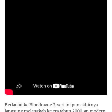
Berlanjut ke Bloodrayne 2, seri ini pun akhirnya
langsung melangkah ke era tahun 2000-an modern.