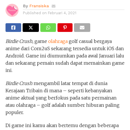
By
Fransiska
Published on
Februari 4, 2021
Birdie Crush
, game
olahraga
golf casual bergaya
anime dari Com2uS sekarang tersedia untuk iOS dan
Android. Game ini diumumkan pada awal Januari lalu
dan sekarang pemain sudah dapat memainkan game
ini.
Birdie Crush
mengambil latar tempat di dunia
Kerajaan Tribain di mana – seperti kebanyakan
anime aktual yang berfokus pada satu permainan
atau olahraga – golf adalah sumber hiburan paling
populer.
Di game ini kamu akan bertemu dengan beberapa