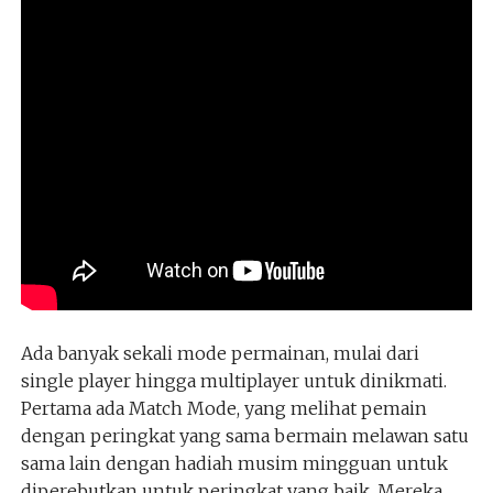
Ada banyak sekali mode permainan, mulai dari
single player hingga multiplayer untuk dinikmati.
Pertama ada Match Mode, yang melihat pemain
dengan peringkat yang sama bermain melawan satu
sama lain dengan hadiah musim mingguan untuk
diperebutkan untuk peringkat yang baik. Mereka