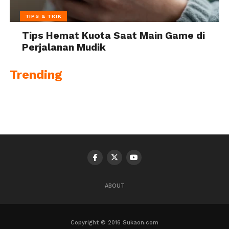
TIPS & TRIK
Tips Hemat Kuota Saat Main Game di
Perjalanan Mudik
Trending
ABOUT
Copyright © 2016 Sukaon.com