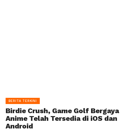
BERITA TERKINI
Birdie Crush, Game Golf Bergaya
Anime Telah Tersedia di iOS dan
Android