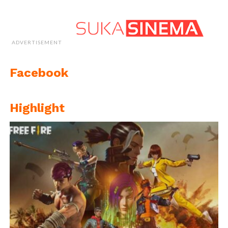
ADVERTISEMENT
Facebook
Highlight