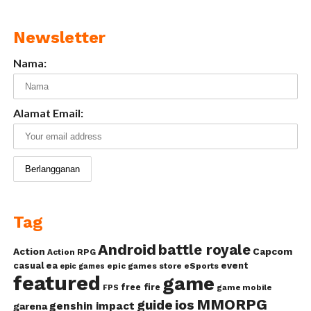
Newsletter
Nama:
Alamat Email:
Tag
Android
battle royale
Action
Capcom
Action RPG
casual
ea
event
epic games store
eSports
epic games
featured
game
free fire
game mobile
FPS
MMORPG
guide
ios
genshin impact
garena