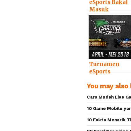
eSports Bakal
Masuk
Olimpiade 202
di Paris?
Turnamen
eSports
Indonesia
You may also l
Garuda Cup
2018 Siap
Cara Mudah Live G
Digelar
10 Game Mobile yan
10 Fakta Menarik T