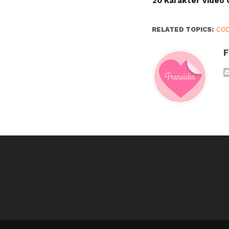
20 Karakter Video
RELATED TOPICS:
COD
F