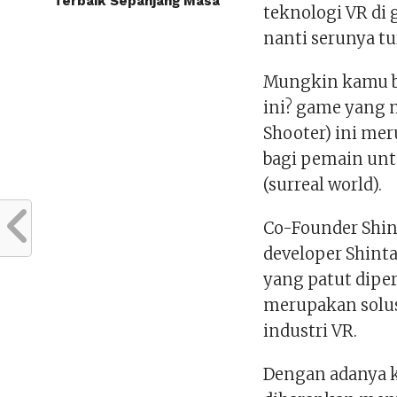
Terbaik Sepanjang Masa
teknologi VR di 
nanti serunya t
Mungkin kamu b
ini? game yang 
Shooter) ini me
bagi pemain unt
(surreal world).
Co-Founder Shin
developer Shinta
yang patut dipe
merupakan solus
industri VR.
Dengan adanya k