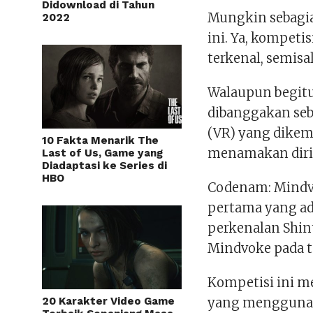
Didownload di Tahun
Mungkin sebagia
2022
ini. Ya, kompet
terkenal, semisa
Walaupun begit
dibanggakan seb
(VR) yang dikem
10 Fakta Menarik The
menamakan dirin
Last of Us, Game yang
Diadaptasi ke Series di
HBO
Codenam: Mindvo
pertama yang ada
perkenalan Shi
Mindvoke pada ta
Kompetisi ini m
20 Karakter Video Game
yang menggunak