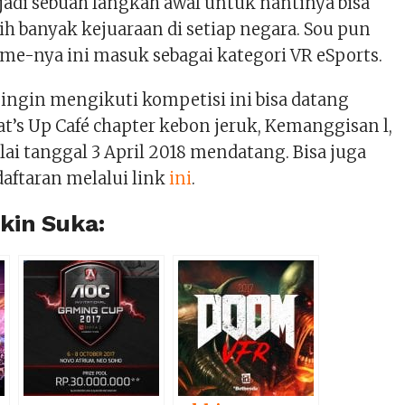
adi sebuah langkah awal untuk nantinya bisa
h banyak kejuaraan di setiap negara. Sou pun
me-nya ini masuk sebagai kategori VR eSports.
ingin mengikuti kompetisi ini bisa datang
t’s Up Café chapter kebon jeruk, Kemanggisan l,
lai tanggal 3 April 2018 mendatang. Bisa juga
ftaran melalui link
ini
.
in Suka: