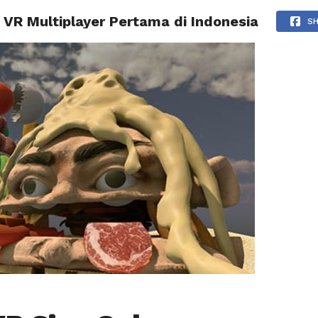
 VR Multiplayer Pertama di Indonesia
BERITA
TIPS & TRIK
REVIEW
PRESS RELEASE
S