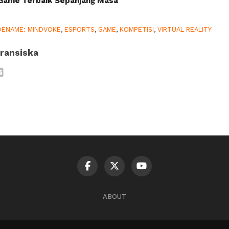
 Game Terbaik Sepanjang Masa
ENAME: MINDVOKE
,
ESPORTS
,
GAME
,
KOMPETISI
,
VIRTUAL REALITY
ransiska
ABOUT