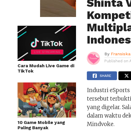
Shinta 
Kompeti
Multipl
Indones
By
Fransiska
Published on
Cara Mudah Live Game di
TikTok
SHARE
Industri eSports
tersebut terbuk
yang digelar. Sa
dalam waktu dek
10 Game Mobile yang
Mindvoke.
Paling Banyak