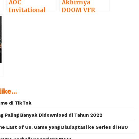
AOC
Akhirnya
Invitational
DOOM VFR
4
Gaming Cup
Sudah Bisa
2017 Akan
Dimainkan di
Digelar di
PlayStation VR
Jakarta
ike...
ame di TikTok
g Paling Banyak Didownload di Tahun 2022
he Last of Us, Game yang Diadaptasi ke Series di HBO