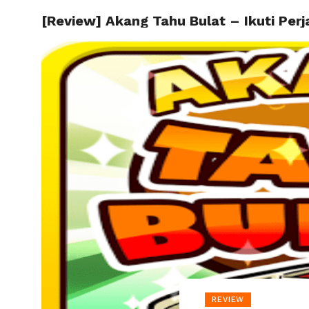
[Review] Akang Tahu Bulat – Ikuti Perj
HOME
REVIEW