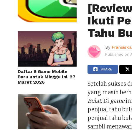
[Review
Ikuti Pe
Tahu Bu
By
Fransiska
Published on
SHARE
Daftar 5 Game Mobile
Baru untuk Minggu Ini, 27
Maret 2026
Setelah sukses 
yang masih berh
Bulat
. Di
game
in
penjual tahu bula
penjual tahu bu
sambil menawar