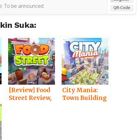
e:
To be announced
QR-Code
in Suka:
[Review] Food
City Mania:
Street Review,
Town Building
Game Simulasi
Game –
Mengelola
Membangun
Restoran
Kota Dibantu
dengan
Karakter Unik