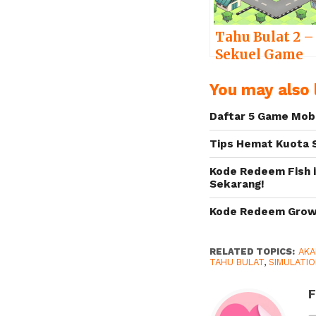
Tahu Bulat 2 –
Sekuel Game
Tahu Bulat
You may also l
yang Tidak
Kalah Seru
Daftar 5 Game Mobi
Tips Hemat Kuota S
Kode Redeem Fish 
Sekarang!
Kode Redeem Grow 
RELATED TOPICS:
AKA
TAHU BULAT
,
SIMULATI
F