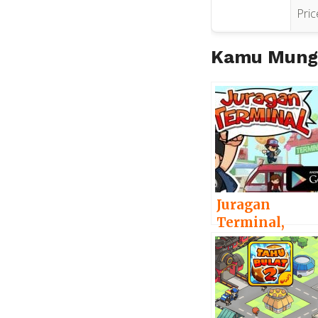
Pric
Kamu Mungk
Juragan
Terminal,
Serunya Game
Ala Tahu Bulat
Karya Agate
Studio-Own
Games