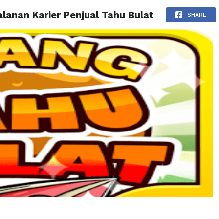
alanan Karier Penjual Tahu Bulat
BERITA
TIPS & TRIK
REVIEW
PRESS RELEASE
SHARE