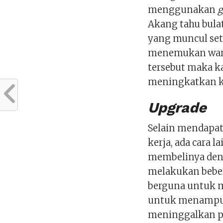
menggunakan
g
Akang tahu bula
yang muncul seti
menemukan warn
tersebut maka 
meningkatkan k
Upgrade
Selain mendapat
kerja, ada cara 
membelinya deng
melakukan beb
berguna untuk 
untuk menampun
meninggalkan pe