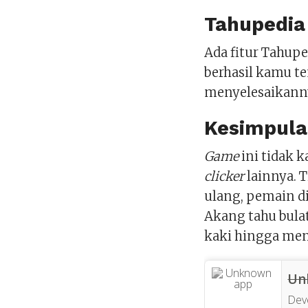
Tahupedia
Ada fitur Tahupe
berhasil kamu te
menyelesaikann
Kesimpul
Game
ini tidak 
clicker
lainnya. 
ulang, pemain d
Akang tahu bula
kaki hingga men
Un
Dev