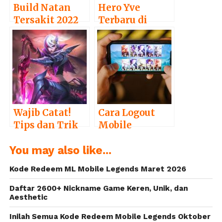
Build Natan
Hero Yve
Tersakit 2022
Terbaru di
di Mobile
Mobile
Legends
Legends
Wajib Catat!
Cara Logout
Tips dan Trik
Mobile
Bermain
Legends, Bisa
You may also like...
Jungler di
Ganti Akun
Mobile
dan Hapus
Kode Redeem ML Mobile Legends Maret 2026
Legends
Data
Daftar 2600+ Nickname Game Keren, Unik, dan
Aesthetic
Inilah Semua Kode Redeem Mobile Legends Oktober