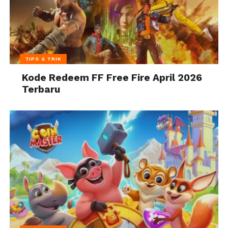
TIPS & TRIK
Kode Redeem FF Free Fire April 2026
Terbaru