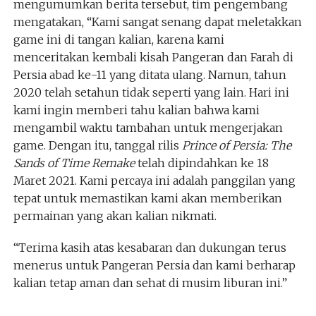
mengumumkan berita tersebut, tim pengembang
mengatakan, “Kami sangat senang dapat meletakkan
game ini di tangan kalian, karena kami
menceritakan kembali kisah Pangeran dan Farah di
Persia abad ke-11 yang ditata ulang. Namun, tahun
2020 telah setahun tidak seperti yang lain. Hari ini
kami ingin memberi tahu kalian bahwa kami
mengambil waktu tambahan untuk mengerjakan
game. Dengan itu, tanggal rilis
Prince of Persia: The
Sands of Time Remake
telah dipindahkan ke 18
Maret 2021. Kami percaya ini adalah panggilan yang
tepat untuk memastikan kami akan memberikan
permainan yang akan kalian nikmati.
“Terima kasih atas kesabaran dan dukungan terus
menerus untuk Pangeran Persia dan kami berharap
kalian tetap aman dan sehat di musim liburan ini.”