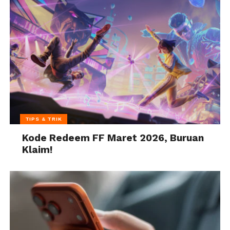
TIPS & TRIK
Kode Redeem FF Maret 2026, Buruan
Klaim!