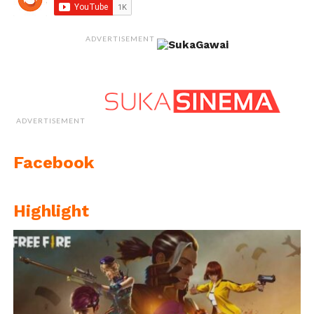
ADVERTISEMENT
ADVERTISEMENT
Facebook
Highlight