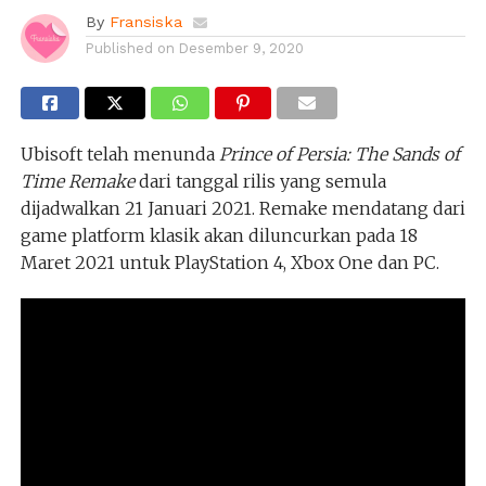
By
Fransiska
Published on
Desember 9, 2020
Ubisoft telah menunda
Prince of Persia: The Sands of
Time Remake
dari tanggal rilis yang semula
dijadwalkan 21 Januari 2021.
Remake mendatang dari
game platform klasik akan diluncurkan pada 18
Maret 2021 untuk PlayStation 4, Xbox One dan PC.