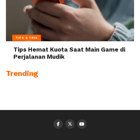
TIPS & TRIK
Tips Hemat Kuota Saat Main Game di
Perjalanan Mudik
Trending