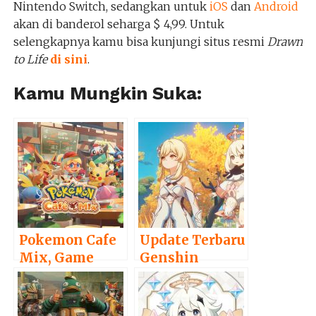
Nintendo Switch, sedangkan untuk
iOS
dan
Android
akan di banderol seharga $ 4,99. Untuk
selengkapnya kamu bisa kunjungi situs resmi
Drawn
to Life
di sini
.
Kamu Mungkin Suka:
Pokemon Cafe
Update Terbaru
Mix, Game
Genshin
Puzzle Baru
Impact akan
yang akan
Hadirkan
Tersedia untuk
Event dan