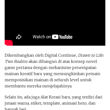
Dikembangkan oleh Digital Continue,
Drawn to Life:
Two Realms
akan dibangun di atas konsep novel
game pertama dengan mekanisme penempatan
mainan kreatif baru yang memungkinkan pemain
memposisikan mainan di seluruh level untuk
membantu mereka menjelajahinya.
Selain itu, ada juga Alat Kreasi baru, yang terdiri dari
jutaan warna, stiker, template, animasi hero, dan
banyak lagi.