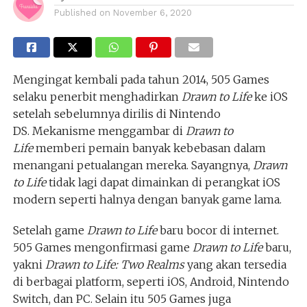
Published on
November 6, 2020
Mengingat kembali pada tahun 2014, 505 Games
selaku penerbit menghadirkan
Drawn to Life
ke iOS
setelah sebelumnya dirilis di Nintendo
DS.
Mekanisme menggambar di
Drawn to
Life
memberi pemain banyak kebebasan dalam
menangani petualangan mereka.
Sayangnya,
Drawn
to Life
tidak lagi dapat dimainkan di perangkat iOS
modern seperti halnya dengan banyak game lama.
Setelah game
Drawn to Life
baru bocor di internet.
505 Games mengonfirmasi game
Drawn to Life
baru,
yakni
Drawn to Life: Two Realms
yang akan tersedia
di berbagai platform, seperti
iOS, Android, Nintendo
Switch, dan PC. Selain itu 505 Games juga