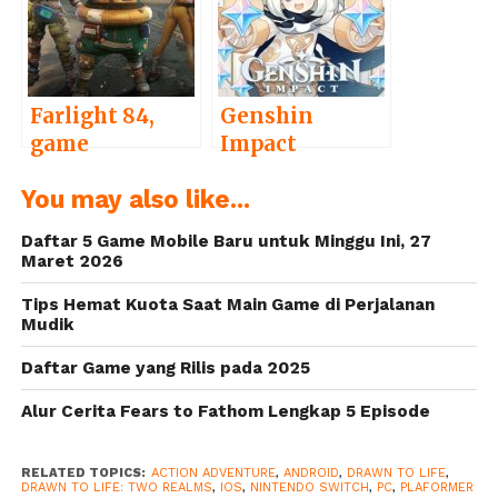
Switch dan
Region Baru
Mobile
Farlight 84,
Genshin
game
Impact
gabungan
Berikan 800
You may also like...
battle royale
Primogems
dan MOBA
Gratis kepada
Daftar 5 Game Mobile Baru untuk Minggu Ini, 27
segera rilis
Para Pemain
Maret 2026
tahun 2021 di
Tips Hemat Kuota Saat Main Game di Perjalanan
PC dan mobile
Mudik
Daftar Game yang Rilis pada 2025
Alur Cerita Fears to Fathom Lengkap 5 Episode
RELATED TOPICS:
ACTION ADVENTURE
,
ANDROID
,
DRAWN TO LIFE
,
DRAWN TO LIFE: TWO REALMS
,
IOS
,
NINTENDO SWITCH
,
PC
,
PLAFORMER