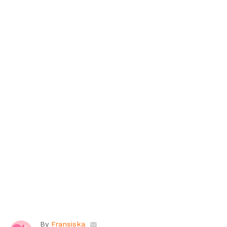
By
Fransiska