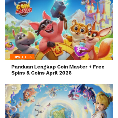
TIPS & TRIK
Panduan Lengkap Coin Master + Free
Spins & Coins April 2026