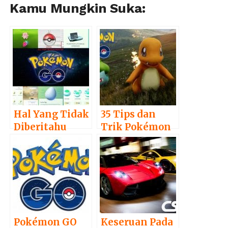
Kamu Mungkin Suka:
Hal Yang Tidak
35 Tips dan
Diberitahu
Trik Pokémon
Pokemon Go,
GO yang
Yang Perlu
Mungkin
Trainer
Belum Kamu
Ketahui
Ketahui
Pokémon GO
Keseruan Pada