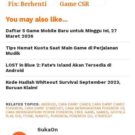
Fix: Berhenti
Game CSR
di Halaman
Racing 2
You may also like...
Loading
Daftar 5 Game Mobile Baru untuk Minggu Ini, 27
Maret 2026
Tips Hemat Kuota Saat Main Game di Perjalanan
Mudik
LOST in Blue 2: Fate’s Island Akan Tersedia di
Android
Kode Hadiah Whiteout Survival September 2023,
Buruan Klaim!
RELATED TOPICS:
ANDROID
,
CARA DAPAT CANDY
,
CARA DAPAT CANDY
POKEMON
,
CARA DAPAT STARDUST
,
CARA MENINGKATKAN POKEMON CP
,
CARA MENINGKATKAN POWER POKEMON
,
FREE GAME
,
GAMES
,
GOOGLE
PLAY
,
IOS
,
ITUNE
,
NIANTIC
,
POKEMON
,
POKEMON GO
,
STRATEGY
SukaOn