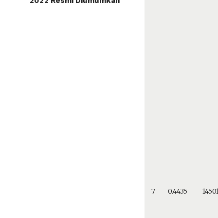
2022 Resmi Diumumkan
7
0.4435
1450