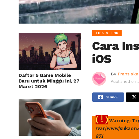
TIPS & TRIK
Cara In
iOS
By
Fransiska
Daftar 5 Game Mobile
Baru untuk Minggu Ini, 27
Published on
Maret 2026
SHARE
( ! )
Warning: Tryi
/var/www/sukaon.c
871