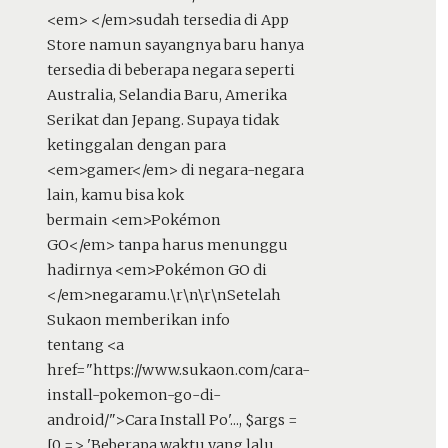
<em> </em>sudah tersedia di App
Store namun sayangnya baru hanya
tersedia di beberapa negara seperti
Australia, Selandia Baru, Amerika
Serikat dan Jepang. Supaya tidak
ketinggalan dengan para
<em>gamer</em> di negara-negara
lain, kamu bisa kok
bermain <em>Pokémon
GO</em> tanpa harus menunggu
hadirnya <em>Pokémon GO di
</em>negaramu.\r\n\r\nSetelah
Sukaon memberikan info
tentang <a
href="https://www.sukaon.com/cara-
install-pokemon-go-di-
android/">Cara Install Po'...
,
$args =
[0 => 'Beberapa waktu yang lalu