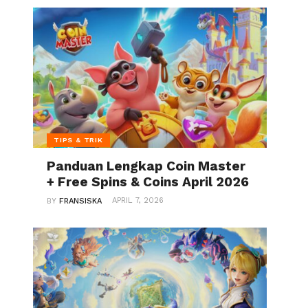
er.php
:
19
TIPS & TRIK
der.php
:
132
Panduan Lengkap Coin Master
+ Free Spins & Coins April 2026
9
APRIL 7, 2026
BY
FRANSISKA
.php
:
256