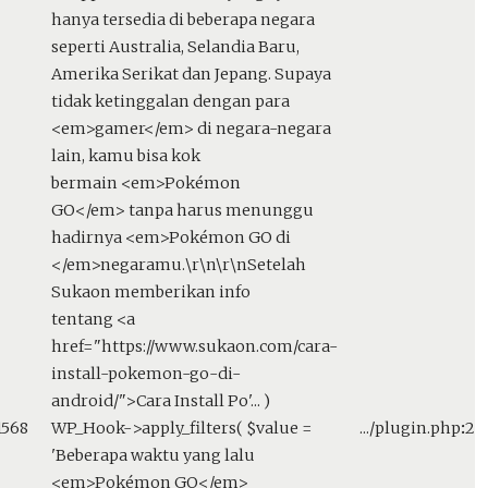
hanya tersedia di beberapa negara
seperti Australia, Selandia Baru,
Amerika Serikat dan Jepang. Supaya
tidak ketinggalan dengan para
<em>gamer</em> di negara-negara
lain, kamu bisa kok
bermain <em>Pokémon
GO</em> tanpa harus menunggu
hadirnya <em>Pokémon GO di
</em>negaramu.\r\n\r\nSetelah
Sukaon memberikan info
tentang <a
href="https://www.sukaon.com/cara-
install-pokemon-go-di-
android/">Cara Install Po'...
)
1568
WP_Hook->apply_filters(
$value =
.../plugin.php
:
20
'Beberapa waktu yang lalu
<em>Pokémon GO</em>