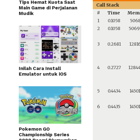
Tips Hemat Kuota Saat
Call Stack
Main Game di Perjalanan
#
Time
Mem
Mudik
1
0.1058
506
2
0.1058
5069
3
0.2681
1281
4
0.2727
1284
Inilah Cara Install
Emulator untuk iOS
5
0.4434
1450
6
0.4435
1450
Pokemon GO
Championship Series