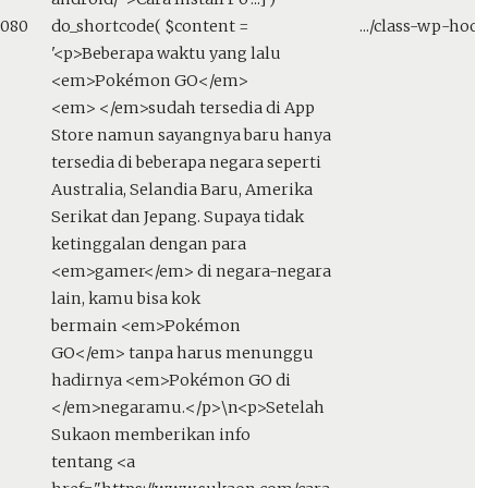
9080
do_shortcode(
$content =
.../class-wp-hoo
'<p>Beberapa waktu yang lalu
<em>Pokémon GO</em>
<em> </em>sudah tersedia di App
Store namun sayangnya baru hanya
tersedia di beberapa negara seperti
Australia, Selandia Baru, Amerika
Serikat dan Jepang. Supaya tidak
ketinggalan dengan para
<em>gamer</em> di negara-negara
lain, kamu bisa kok
bermain <em>Pokémon
GO</em> tanpa harus menunggu
hadirnya <em>Pokémon GO di
</em>negaramu.</p>\n<p>Setelah
Sukaon memberikan info
tentang <a