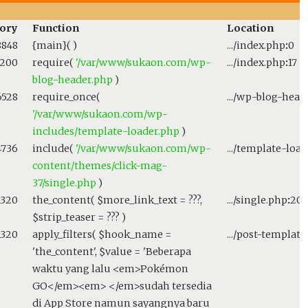
ory
Function
Location
8848
{main}( )
.../index.php
:
0
200
require(
'/var/www/sukaon.com/wp-
.../index.php
:
17
blog-header.php
)
6528
require_once(
.../wp-blog-head
'/var/www/sukaon.com/wp-
includes/template-loader.php
)
4736
include(
'/var/www/sukaon.com/wp-
.../template-loa
content/themes/click-mag-
37/single.php
)
1320
the_content(
$more_link_text =
???,
.../single.php
:
20
$strip_teaser =
??? )
1320
apply_filters(
$hook_name =
.../post-template
'the_content'
,
$value =
'Beberapa
waktu yang lalu <em>Pokémon
GO</em><em> </em>sudah tersedia
di App Store namun sayangnya baru