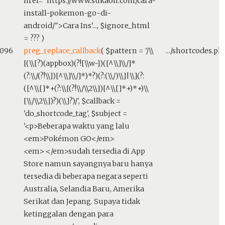
href="https://www.sukaon.com/cara-
install-pokemon-go-di-
android/">Cara Ins'...
,
$ignore_html
=
??? )
5096
preg_replace_callback
(
$pattern =
'/\\
.../shortcodes.ph
[(\\[?)(appbox)(?![\\w-])([^\\]\\/]*
(?:\\/(?!\\])[^\\]\\/]*)*?)(?:(\\/)\\]|\\](?:
([^\\[]*+(?:\\[(?!\\/\\2\\])[^\\[]*+)*+)\\
[\\/\\2\\])?)(\\]?)/'
,
$callback =
'do_shortcode_tag'
,
$subject =
'<p>Beberapa waktu yang lalu
<em>Pokémon GO</em>
<em> </em>sudah tersedia di App
Store namun sayangnya baru hanya
tersedia di beberapa negara seperti
Australia, Selandia Baru, Amerika
Serikat dan Jepang. Supaya tidak
ketinggalan dengan para