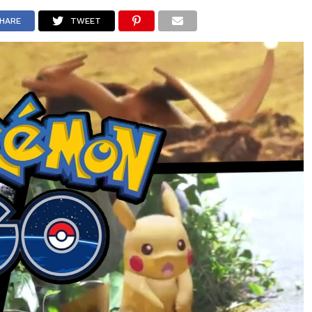
BERITA
TIPS & TRIK
REVIEW
PRESS RELEASE
HARE
TWEET