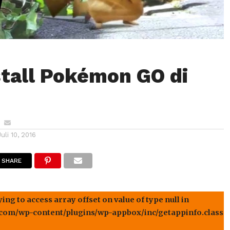
stall Pokémon GO di
Juli 10, 2016
SHARE
ng to access array offset on value of type null in
om/wp-content/plugins/wp-appbox/inc/getappinfo.class.p