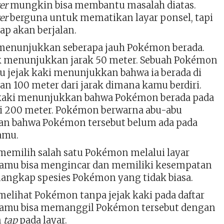
er
mungkin bisa membantu masalah diatas.
er
berguna untuk mematikan layar ponsel, tapi
tap akan berjalan.
 menunjukkan seberapa jauh Pokémon berada.
ak menunjukkan jarak 50 meter. Sebuah Pokémon
u jejak kaki menunjukkan bahwa ia berada di
dan 100 meter dari jarak dimana kamu berdiri.
 kaki menunjukkan bahwa Pokémon berada pada
i 200 meter. Pokémon berwarna abu-abu
n bahwa Pokémon tersebut belum ada pada
amu.
memilih salah satu Pokémon melalui layar
kamu bisa mengincar dan memiliki kesempatan
ngkap spesies Pokémon yang tidak biasa.
melihat Pokémon tanpa jejak kaki pada daftar
kamu bisa memanggil Pokémon tersebut dengan
n
tap
pada layar.