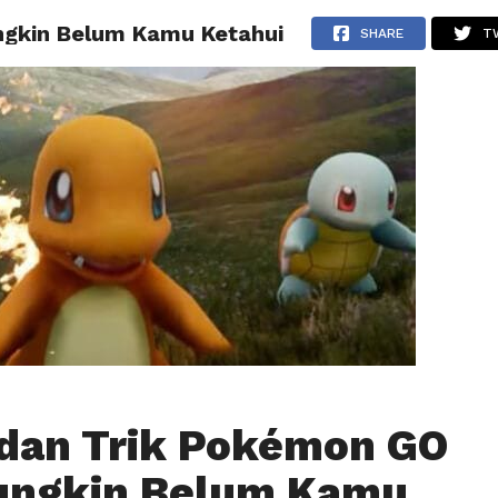
ngkin Belum Kamu Ketahui
BERITA
TIPS & TRIK
REVIEW
PRESS RELEASE
SHARE
T
 dan Trik Pokémon GO
ungkin Belum Kamu