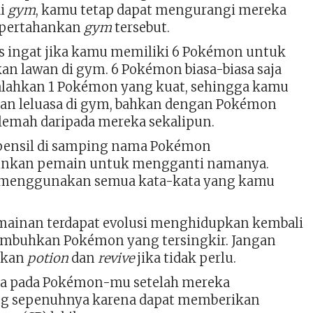
di
gym
, kamu tetap dapat mengurangi mereka
pertahankan
gym
tersebut.
 ingat jika kamu memiliki 6 Pokémon untuk
n lawan di gym. 6 Pokémon biasa-biasa saja
alahkan 1 Pokémon yang kuat, sehingga kamu
an leluasa di gym, bahkan dengan Pokémon
 lemah daripada mereka sekalipun.
pensil di samping nama Pokémon
kan pemain untuk mengganti namanya.
 menggunakan semua kata-kata yang kamu
mainan terdapat evolusi menghidupkan kembali
mbuhkan Pokémon yang tersingkir. Jangan
akan
potion
dan
revive
jika tidak perlu.
ya pada Pokémon-mu setelah mereka
g sepenuhnya karena dapat memberikan