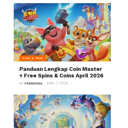
TIPS & TRIK
Panduan Lengkap Coin Master
+ Free Spins & Coins April 2026
APRIL 7, 2026
BY
FRANSISKA