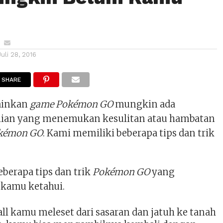
Juli 28, 2016
SHARE
ainkan
game Pokémon GO
mungkin ada
alian yang menemukan kesulitan atau hambatan
kémon GO
. Kami memiliki beberapa tips dan trik
eberapa tips dan trik
Pokémon GO
yang
kamu ketahui.
all kamu meleset dari sasaran dan jatuh ke tanah