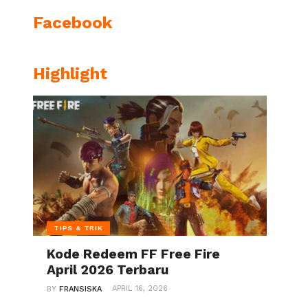
Facebook
Highlight
TIPS & TRIK
Kode Redeem FF Free Fire
April 2026 Terbaru
APRIL 16, 2026
BY
FRANSISKA