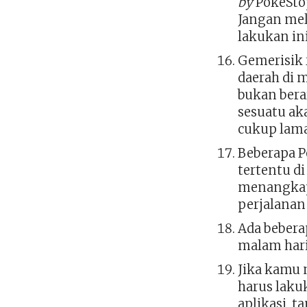
by
PokéStop
Jangan mel
lakukan in
Gemerisik
daerah di 
bukan bera
sesuatu ak
cukup lama
Beberapa P
tertentu d
menangkap
perjalanan 
Ada bebera
malam hari
Jika kamu
harus lak
aplikasi, t