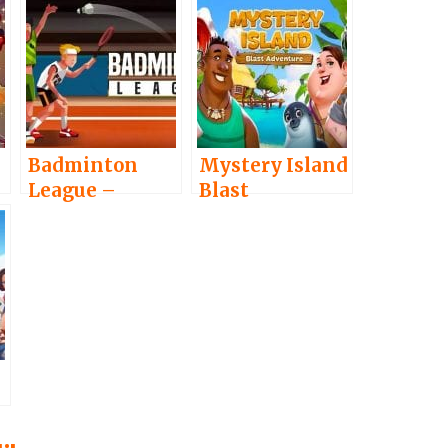
Badminton
Mystery Island
League –
Blast
Permainan
Adventure –
Bulutangkis
Perbaiki Pulau
dengan
dan Temukan
Gameplay
Harta Karun
yang Realistis
–
i