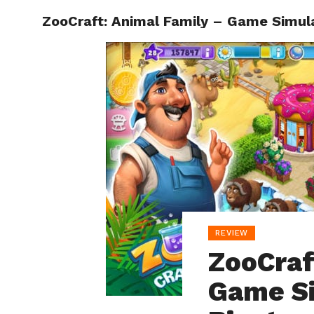
ZooCraft: Animal Family – Game Simul
HOME
REVIEW
ZooCraf
Game S