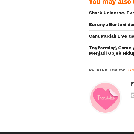
You may also l
Rumah Sakit
Shark Universe, Ev
Serunya Bertani da
Cara Mudah Live G
Toyforming, Game
Menjadi Objek Hidu
RELATED TOPICS:
GA
F