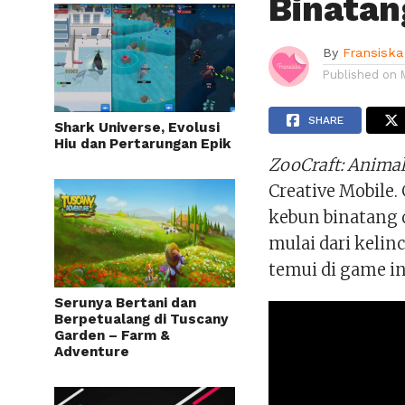
Binatan
By
Fransiska
Published on
SHARE
Shark Universe, Evolusi
Hiu dan Pertarungan Epik
ZooCraft: Anima
Creative Mobil
kebun binatang 
mulai dari kelin
temui di game in
Serunya Bertani dan
Berpetualang di Tuscany
Garden – Farm &
Adventure