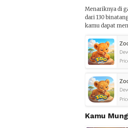
Menariknya di g
dari 130 binata
kamu dapat men
Zo
Dev
Pric
Zo
Dev
Pric
Kamu Mungk