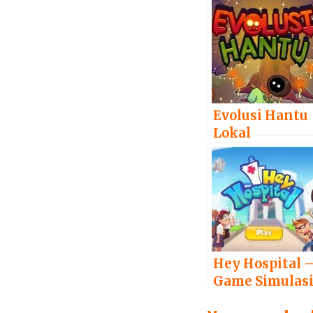
Evolusi Hantu
Lokal
Indonesia –
Temukan
Hantu-hantu
Asli Indonesia
Hey Hospital 
Game Simulas
Membangun