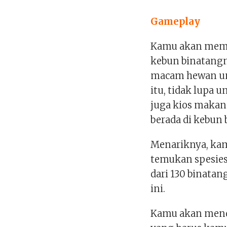
Gameplay
Kamu akan memb
kebun binatang
macam hewan unt
itu, tidak lupa u
juga kios maka
berada di kebun
Menariknya, ka
temukan spesies
dari 130 binatan
ini.
Kamu akan mend