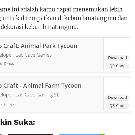
ame ini adalah kamu dapat menemukan lebih
ng untuk ditempatkan di kebun binatangmu dan
dekorasi kebun binatangmu.
o Craft: Animal Park Tycoon
eloper:
Lab Cave Games
Download
e:
Free
QR-Code
o Craft - Animal Farm Tycoon
eloper:
Lab Cave Gaming SL
Download
+
e:
Free
QR-Code
in Suka: