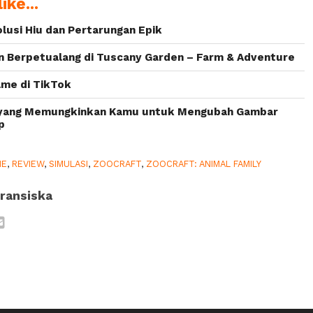
ike...
olusi Hiu dan Pertarungan Epik
n Berpetualang di Tuscany Garden – Farm & Adventure
ame di TikTok
 yang Memungkinkan Kamu untuk Mengubah Gambar
p
ME
,
REVIEW
,
SIMULASI
,
ZOOCRAFT
,
ZOOCRAFT: ANIMAL FAMILY
ransiska