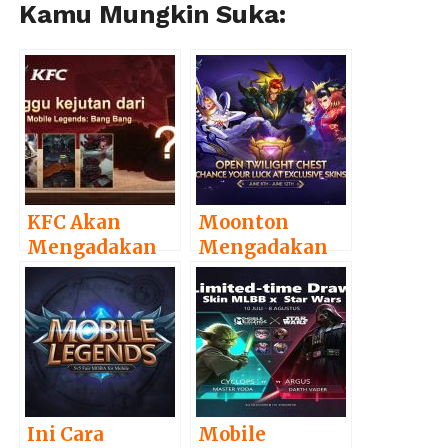
Kamu Mungkin Suka:
KFC Akan
Moonton
Mengadakan
Mengadakan
Promo
Event
Menarik untuk
Berhadiah Skin
Pemain Mobile
Gratis untuk
Legends
Pemain Mobile
Legends
Ini Cara
Mobile