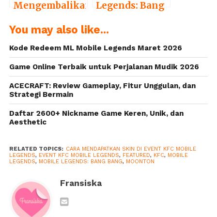
Mengembalikan
Legends: Bang
Akun Mobile
Bang
You may also like...
Legends yang
Berkolaborasi
Hilang Setelah
dengan Star
Kode Redeem ML Mobile Legends Maret 2026
Update
Wars, Hadirkan
Skin Darth
Game Online Terbaik untuk Perjalanan Mudik 2026
Vader dan Yoda
ACECRAFT: Review Gameplay, Fitur Unggulan, dan
Strategi Bermain
Daftar 2600+ Nickname Game Keren, Unik, dan
Aesthetic
RELATED TOPICS:
CARA MENDAPATKAN SKIN DI EVENT KFC MOBILE
LEGENDS
,
EVENT KFC MOBILE LEGENDS
,
FEATURED
,
KFC
,
MOBILE
LEGENDS
,
MOBILE LEGENDS: BANG BANG
,
MOONTON
Fransiska