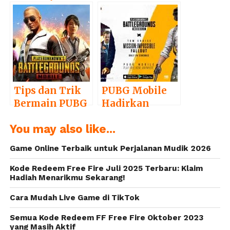
Hadir di PUBG
Tindakan
Mobile! Simak
Tegas bagi
Pembahasan
Pemain PUBG
Update PUBG
Mobile yang
Mobile Versi
Curang
1.0!
Tips dan Trik
PUBG Mobile
Bermain PUBG
Hadirkan
Mobile
Konten Baru
You may also like...
Bertema
Mission:
Game Online Terbaik untuk Perjalanan Mudik 2026
Impossible –
Fallout
Kode Redeem Free Fire Juli 2025 Terbaru: Klaim
Hadiah Menarikmu Sekarang!
Cara Mudah Live Game di TikTok
Semua Kode Redeem FF Free Fire Oktober 2023
yang Masih Aktif