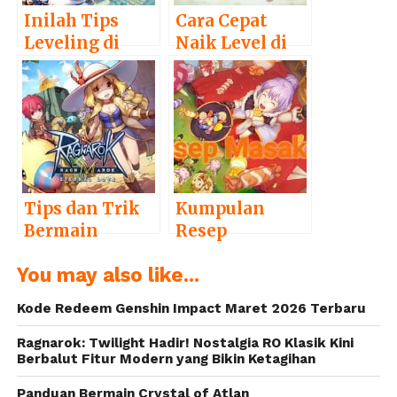
Inilah Tips
Cara Cepat
Leveling di
Naik Level di
Tales of Wind
Ragnarok M:
(Laplace M)
Eternal Love
Tips dan Trik
Kumpulan
Bermain
Resep
Ragnarok M:
Masakan di
You may also like...
Eternal Love
Ragnarok M:
Eternal Love
Kode Redeem Genshin Impact Maret 2026 Terbaru
Ragnarok: Twilight Hadir! Nostalgia RO Klasik Kini
Berbalut Fitur Modern yang Bikin Ketagihan
Panduan Bermain Crystal of Atlan