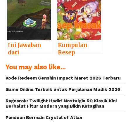
Eternal Love
Ragnarok M:
Eternal Love
Ini Jawaban
Kumpulan
dari
Resep
Pertanyaan
Masakan di
You may also like...
Lulu di
Ragnarok M:
Ragnarok M:
Eternal Love
Kode Redeem Genshin Impact Maret 2026 Terbaru
Eternal Love
Game Online Terbaik untuk Perjalanan Mudik 2026
Ragnarok: Twilight Hadir! Nostalgia RO Klasik Kini
Berbalut Fitur Modern yang Bikin Ketagihan
Panduan Bermain Crystal of Atlan