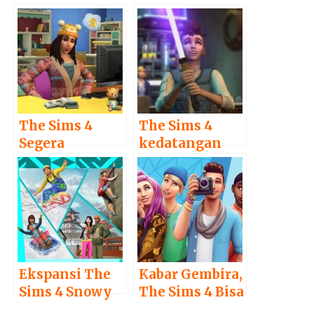
The Sims 4
The Sims 4
Segera
kedatangan
Hadirkan DLC
DLC Star Wars
Baru yang
“Journey to
Mengajak
Batuu”
Pemain untuk
Merajut
Ekspansi The
Kabar Gembira,
Sims 4 Snowy
The Sims 4 Bisa
Escape Resmi
Dimainkan