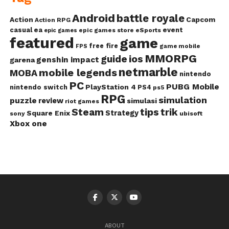
Android
battle royale
Action
Capcom
Action RPG
casual
ea
event
epic games store
eSports
epic games
featured
game
free fire
game mobile
FPS
MMORPG
guide
ios
genshin impact
garena
netmarble
mobile legends
MOBA
nintendo
PC
PUBG Mobile
PlayStation 4
nintendo switch
PS4
ps5
RPG
simulation
puzzle
review
simulasi
riot games
Steam
tips
trik
Strategy
Square Enix
ubisoft
sony
Xbox one
ABOUT