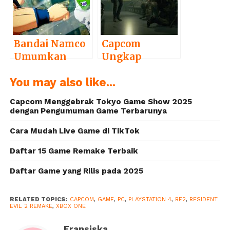
Bandai Namco
Capcom
Umumkan
Ungkap
Game Terbaru,
Perubahan
You may also like...
Dragon Ball
dalam
Game – Project
Resident Evil 3
Capcom Menggebrak Tokyo Game Show 2025
Z
Remake
dengan Pengumuman Game Terbarunya
Cara Mudah Live Game di TikTok
Daftar 15 Game Remake Terbaik
Daftar Game yang Rilis pada 2025
RELATED TOPICS:
CAPCOM
,
GAME
,
PC
,
PLAYSTATION 4
,
RE2
,
RESIDENT
EVIL 2 REMAKE
,
XBOX ONE
Fransiska