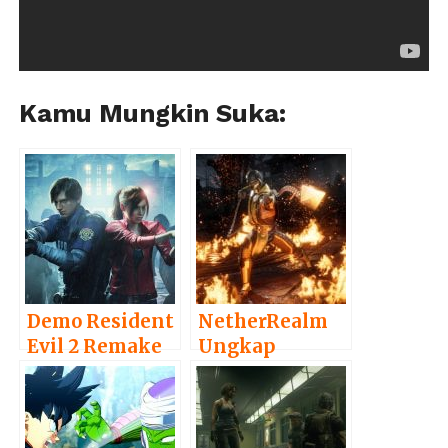
Kamu Mungkin Suka:
Demo Resident
NetherRealm
Evil 2 Remake
Ungkap
Telah
Tanggal Rilis
Dimainkan
dan Trailer
Lebih dari 1
Mortal Kombat
Juta Orang
11