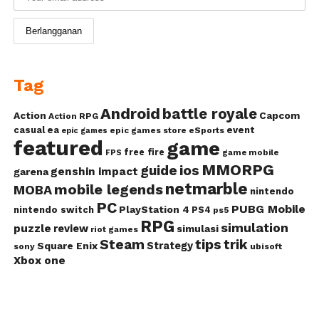
Tag
Android
battle royale
Action
Capcom
Action RPG
casual
ea
event
epic games store
eSports
epic games
featured
game
free fire
game mobile
FPS
MMORPG
guide
ios
genshin impact
garena
netmarble
mobile legends
MOBA
nintendo
PC
PUBG Mobile
PlayStation 4
nintendo switch
PS4
ps5
RPG
simulation
puzzle
review
simulasi
riot games
Steam
tips
trik
Strategy
Square Enix
ubisoft
sony
Xbox one