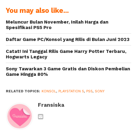
PS5 dan 24
PS5 di
You may also like...
Game yang
Indonesia
Bakal Hadir
Meluncur Bulan November, Inilah Harga dan
Spesifikasi PS5 Pro
Daftar Game PC/Konsol yang Rilis di Bulan Juni 2023
Catat! Ini Tanggal Rilis Game Harry Potter Terbaru,
Hogwarts Legacy
Sony Tawarkan 3 Game Gratis dan Diskon Pembelian
Game Hingga 80%
RELATED TOPICS:
KONSOL
,
PLAYSTATION 5
,
PS5
,
SONY
Fransiska