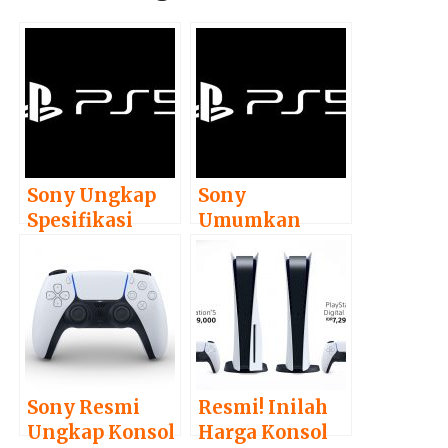
Sony Ungkap
Sony
Spesifikasi
Umumkan
Lengkap PS5
Jadwal Ulang
Acara PS5
Sony Resmi
Resmi! Inilah
Ungkap Konsol
Harga Konsol