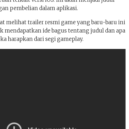
gan pembelian dalam aplikasi.
t melihat trailer resmi game yang baru-baru ini
uk mendapatkan ide bagus tentang judul dan apa
ka harapkan dari segi gameplay.