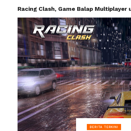
Racing Clash, Game Balap Multiplayer 
HOME
BERITA TERKINI