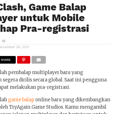
Clash, Game Balap
ayer untuk Mobile
hap Pra-registrasi
November 29, 2021
SHARE
alah pembalap multiplayer baru yang
 segera dirilis secara global. Saat ini pengguna
apat melakukan pra-registrasi.
alah
game balap
online baru yang dikembangkan
 oleh TryAgain Game Studios. Kamu mengambil