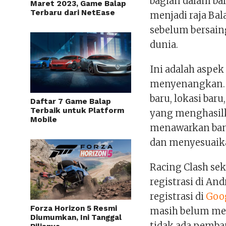
bagian dalam ba
Maret 2023, Game Balap
Terbaru dari NetEase
menjadi raja Bal
sebelum bersain
dunia.
Ini adalah aspe
menyenangkan. 
baru, lokasi ba
Daftar 7 Game Balap
Terbaik untuk Platform
yang menghasilka
Mobile
menawarkan bany
dan menyesuaik
Racing Clash sek
registrasi di An
registrasi di
Goog
Forza Horizon 5 Resmi
masih belum men
Diumumkan, Ini Tanggal
tidak ada pembar