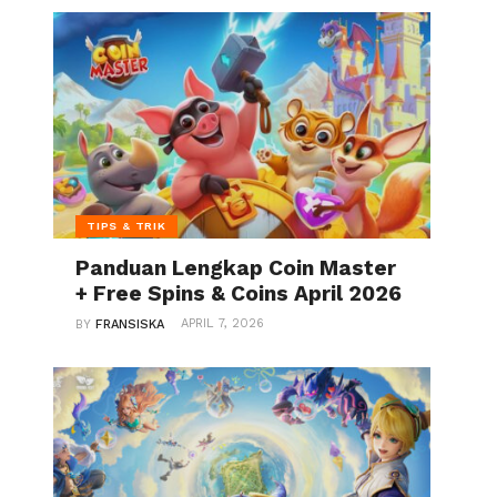
TIPS & TRIK
Panduan Lengkap Coin Master
+ Free Spins & Coins April 2026
APRIL 7, 2026
BY
FRANSISKA