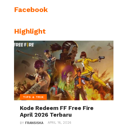
Facebook
Highlight
TIPS & TRIK
Kode Redeem FF Free Fire
April 2026 Terbaru
APRIL 16, 2026
BY
FRANSISKA