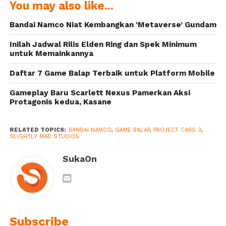
You may also like...
Rider: Memory
Mario Kart
of Heroez
Live: Home
Bandai Namco Niat Kembangkan ‘Metaverse’ Gundam
Circuit
Inilah Jadwal Rilis Elden Ring dan Spek Minimum
untuk Memainkannya
Daftar 7 Game Balap Terbaik untuk Platform Mobile
Gameplay Baru Scarlett Nexus Pamerkan Aksi
Protagonis kedua, Kasane
RELATED TOPICS:
BANDAI NAMCO
,
GAME BALAP
,
PROJECT CARS 3
,
SLIGHTLY MAD STUDIOS
SukaOn
Subscribe