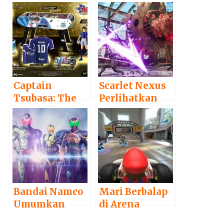
Captain
Scarlet Nexus
Tsubasa: The
Perlihatkan
Rise of New
Gameplay dan
Champions
Animasi
Hadirkan Seri
Kerennya
Collector’s
Edition
Bandai Namco
Mari Berbalap
Umumkan
di Arena
Game Kamen
“Nyata” lewat