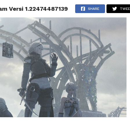
am Versi 1.22474487139
BERITA
TIPS & TRIK
REVIEW
PRESS RELEASE
SHARE
TWE