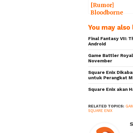
[Rumor]
Bloodborne
akan Meluncu
You may also l
ke PC
Final Fantasy VII: 
Android
Game Battler Royale
November
Square Enix Dikab
untuk Perangkat M
Square Enix akan H
RELATED TOPICS:
GAM
SQUARE ENIX