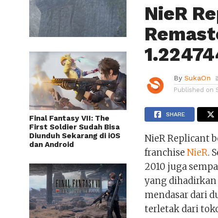
NieR Re
Remaste
1.2247
By
SukaOn
Published on
SHARE
Final Fantasy VII: The
First Soldier Sudah Bisa
Diunduh Sekarang di iOS
NieR Replicant b
dan Android
franchise
NieR
. 
2010 juga sempa
yang dihadirkan
mendasar dari du
terletak dari t