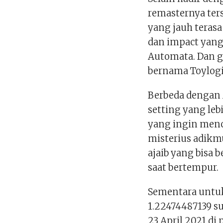
remasternya te
yang jauh terasa
dan impact yang
Automata. Dan g
bernama Toylogi
Berbeda dengan 
setting yang leb
yang ingin men
misterius adikm
ajaib yang bisa
saat bertempur.
Sementara untuk 
1.22474487139 s
23 April 2021 di 