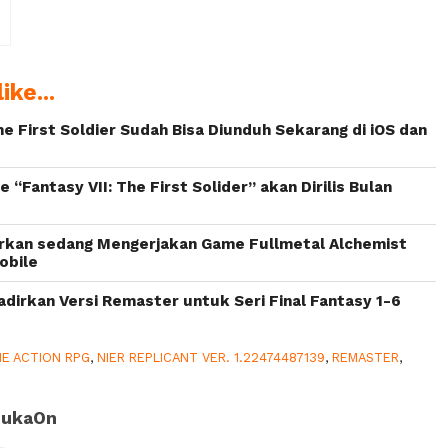
r
ike...
The First Soldier Sudah Bisa Diunduh Sekarang di iOS dan
 “Fantasy VII: The First Solider” akan Dirilis Bulan
arkan sedang Mengerjakan Game Fullmetal Alchemist
obile
adirkan Versi Remaster untuk Seri Final Fantasy 1-6
E ACTION RPG
,
NIER REPLICANT VER. 1.22474487139
,
REMASTER
,
SukaOn