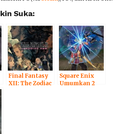
in Suka:
Final Fantasy
Square Enix
XII: The Zodiac
Umumkan 2
Age Versi PC
Game Dragon
Akan Segera
Quest Baru
Dirilis
untuk Konsol
dan Mobile