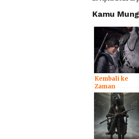
Kamu Mungk
Kembali ke
Zaman
Medieval,
Final Fantasy
XVI Resmi
Diumumkan