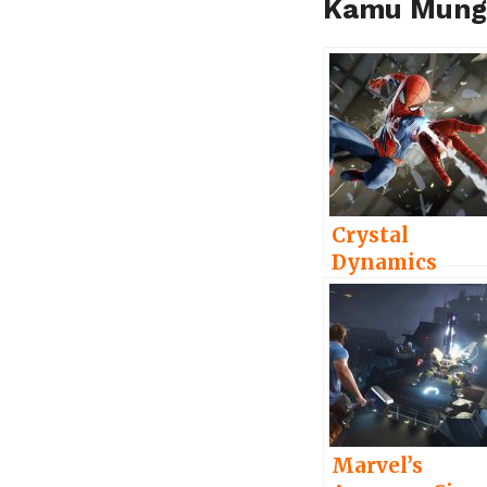
Kamu Mungk
Crystal
Dynamics
Tanggapi
Kontroversi
Spiderman di
Marvel’s
Avengers
Marvel’s