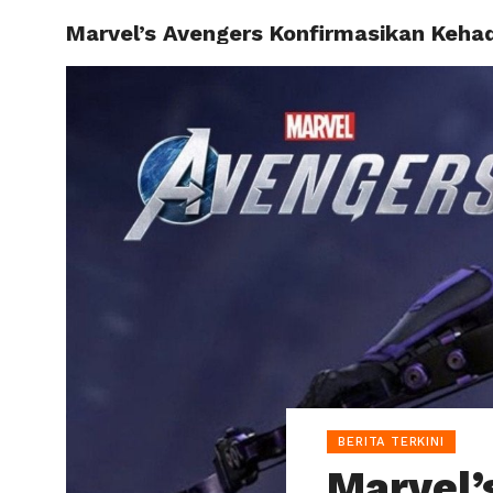
Marvel’s Avengers Konfirmasikan Keha
HOME
BERITA TERKINI
Marvel’