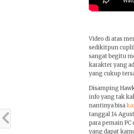
Video di atas m
sedikitpun cupl
sangat begitu m
karakter yang a
yang cukup ters
Disamping Hawke
info yang tak ka
nantinya bisa
ka
tanggal 14 Agus
para pemain PC 
yang dapat kamu 