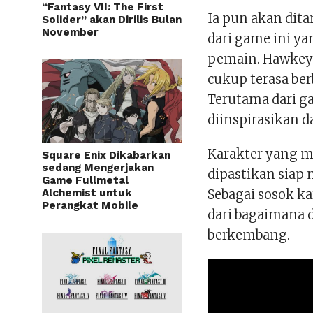
“Fantasy VII: The First
Ia pun akan dita
Solider” akan Dirilis Bulan
November
dari game ini ya
pemain. Hawkeye
cukup terasa be
Terutama dari g
diinspirasikan 
Karakter yang me
Square Enix Dikabarkan
sedang Mengerjakan
dipastikan siap
Game Fullmetal
Alchemist untuk
Sebagai sosok k
Perangkat Mobile
dari bagaimana d
berkembang.