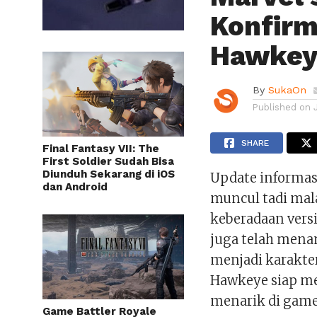
Konfirm
Hawkey
By
SukaOn
Published on
SHARE
Final Fantasy VII: The
First Soldier Sudah Bisa
Diunduh Sekarang di iOS
Update informas
dan Android
muncul tadi mal
keberadaan vers
juga telah mena
menjadi karakte
Hawkeye siap me
menarik di game
Game Battler Royale