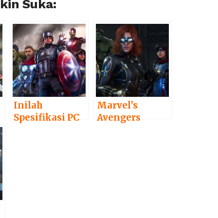
in Suka:
Inilah
Marvel’s
Spesifikasi PC
Avengers
yang
Unjuk Trailer
Dibutuhkan
Baru, Lihatkan
untuk Bermain
M.O.D.O.K,
Marvel’s
Gameplay, dan
Avengers
Kustomisasi