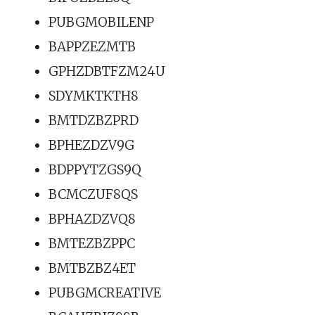
PUBGMOBILENP
BAPPZEZMTB
GPHZDBTFZM24U
SDYMKTKTH8
BMTDZBZPRD
BPHEZDZV9G
BDPPYTZGS9Q
BCMCZUF8QS
BPHAZDZVQ8
BMTEZBZPPC
BMTBZBZ4ET
PUBGMCREATIVE