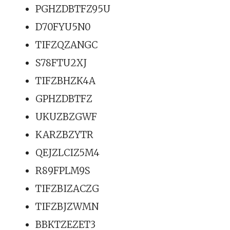
PGHZDBTFZ95U
D70FYU5N0
TIFZQZANGC
S78FTU2XJ
TIFZBHZK4A
GPHZDBTFZ
UKUZBZGWF
KARZBZYTR
QEJZLCIZ5M4
R89FPLM9S
TIFZBIZACZG
TIFZBJZWMN
BBKTZEZET3