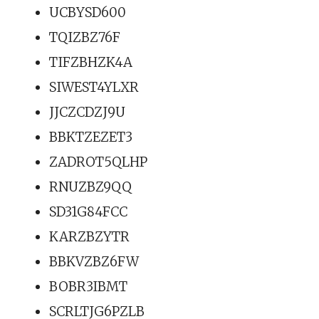
UCBYSD600
TQIZBZ76F
TIFZBHZK4A
SIWEST4YLXR
JJCZCDZJ9U
BBKTZEZET3
ZADROT5QLHP
RNUZBZ9QQ
SD31G84FCC
KARZBZYTR
BBKVZBZ6FW
BOBR3IBMT
SCRLTJG6PZLB