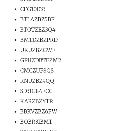
CFG10D33
BTLAZBZ5BP
BTOTZEZ3Q4
BMTDZBZPRD
UKUZBZGWF
GPHZDBTFZM2
CMCZUF8QS
RNUZBZ9QQ
SD31G84FCC
KARZBZYTR
BBKVZBZ6FW
BOBR3IBMT