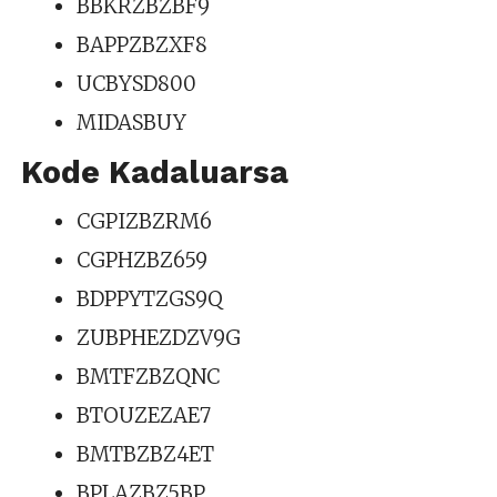
BBKRZBZBF9
BAPPZBZXF8
UCBYSD800
MIDASBUY
Kode Kadaluarsa
CGPIZBZRM6
CGPHZBZ659
BDPPYTZGS9Q
ZUBPHEZDZV9G
BMTFZBZQNC
BTOUZEZAE7
BMTBZBZ4ET
BPLAZBZ5BP