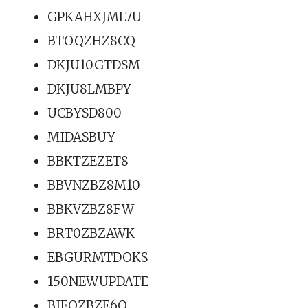
GPKAHXJML7U
BTOQZHZ8CQ
DKJU10GTDSM
DKJU8LMBPY
UCBYSD800
MIDASBUY
BBKTZEZET8
BBVNZBZ8M10
BBKVZBZ8FW
BRT0ZBZAWK
EBGURMTDOKS
150NEWUPDATE
BIFOZBZE6Q