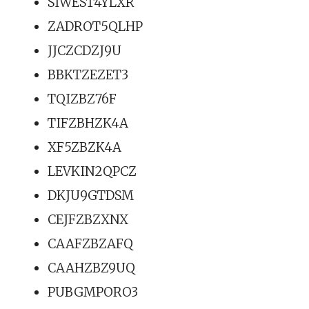
SIWEST4YLXR
ZADROT5QLHP
JJCZCDZJ9U
BBKTZEZET3
TQIZBZ76F
TIFZBHZK4A
XF5ZBZK4A
LEVKIN2QPCZ
DKJU9GTDSM
CEJFZBZXNX
CAAFZBZAFQ
CAAHZBZ9UQ
PUBGMPORO3