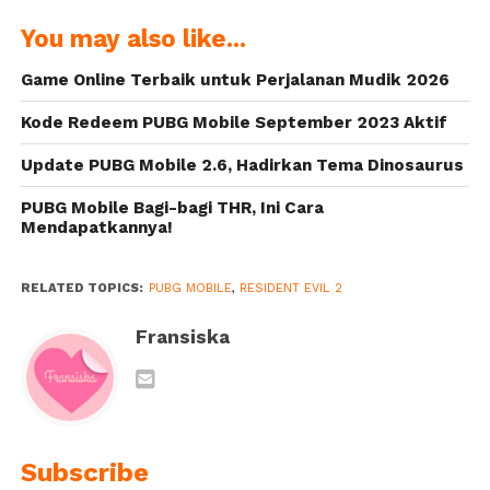
Item Baru
Akhir Tahun,
You may also like...
untuk
Bagi-bagi Skin
Kolaborasinya
Permanen
Game Online Terbaik untuk Perjalanan Mudik 2026
dengan Lionel
Gratis
Messi
Kode Redeem PUBG Mobile September 2023 Aktif
Update PUBG Mobile 2.6, Hadirkan Tema Dinosaurus
PUBG Mobile Bagi-bagi THR, Ini Cara
Mendapatkannya!
RELATED TOPICS:
PUBG MOBILE
,
RESIDENT EVIL 2
Fransiska
Subscribe