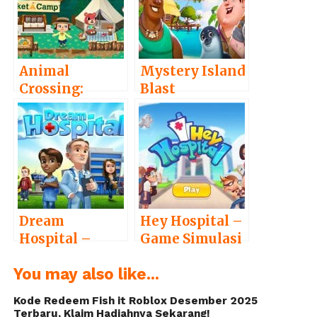
Animal
Mystery Island
Crossing:
Blast
Pocket Camp –
Adventure –
Mengelola
Perbaiki Pulau
Perkemahan
dan Temukan
dan Berteman
Harta Karun
dengan
Binatang Imut
Dream
Hey Hospital –
Hospital –
Game Simulasi
Membangun
Membangun
You may also like...
Rumah Sakit
Rumah Sakit
Impian
Kode Redeem Fish it Roblox Desember 2025
Terbaru, Klaim Hadiahnya Sekarang!