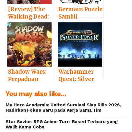
[Review] The
Bermain Puzzle
Walking Dead:
Sambil
Road to
Merawat
Survival,
Hamster di
Bertualang di
Game Hamster
Dunia Penuh
Life
Zombie
Shadow Wars:
Warhammer
Perpaduan
Quest: Silver
Tiga Genre
Tower Buka
You may also like...
Dalam Satu
Tahap Pra-
Game
registrasi
My Hero Academia: United Survival Siap Rilis 2026,
Hadirkan Fokus Baru pada Kerja Sama Tim
Star Savior: RPG Anime Turn-Based Terbaru yang
Wajib Kamu Coba