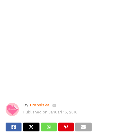
By
Fransiska
Published on
Januari 15, 2016