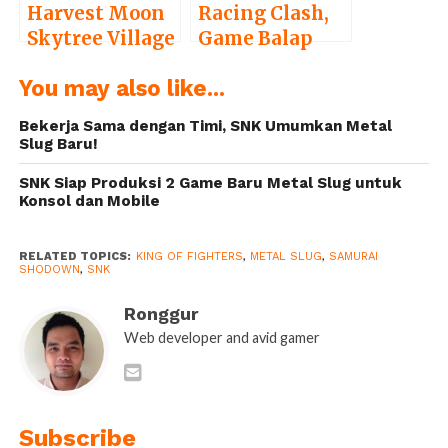
Harvest Moon
Racing Clash,
Skytree Village
Game Balap
Akan Hadir di
Multiplayer
You may also like...
Nintendo 3DS
untuk Mobile
Buka Tahap
Bekerja Sama dengan Timi, SNK Umumkan Metal
Pra-registrasi
Slug Baru!
SNK Siap Produksi 2 Game Baru Metal Slug untuk
Konsol dan Mobile
RELATED TOPICS:
KING OF FIGHTERS
,
METAL SLUG
,
SAMURAI
SHODOWN
,
SNK
Ronggur
Web developer and avid gamer
Subscribe