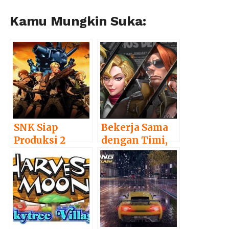
Kamu Mungkin Suka:
SNK Siap
Bekerja Sama
Produksi 2
dengan Timi,
Game Baru
SNK Umumkan
Metal Slug
Metal Slug
untuk Konsol
Baru!
dan Mobile