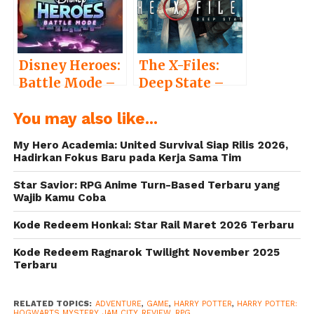
Mystery
Disney Heroes:
The X-Files:
Battle Mode –
Deep State –
Bertarung
Game Puzzle
You may also like...
Dengan Para
Seru yang
Karakter
Membawa
My Hero Academia: United Survival Siap Rilis 2026,
Disney dan
Nostalgia
Hadirkan Fokus Baru pada Kerja Sama Tim
Pixar
Star Savior: RPG Anime Turn-Based Terbaru yang
Wajib Kamu Coba
Kode Redeem Honkai: Star Rail Maret 2026 Terbaru
Kode Redeem Ragnarok Twilight November 2025
Terbaru
RELATED TOPICS:
ADVENTURE
,
GAME
,
HARRY POTTER
,
HARRY POTTER:
HOGWARTS MYSTERY
,
JAM CITY
,
REVIEW
,
RPG