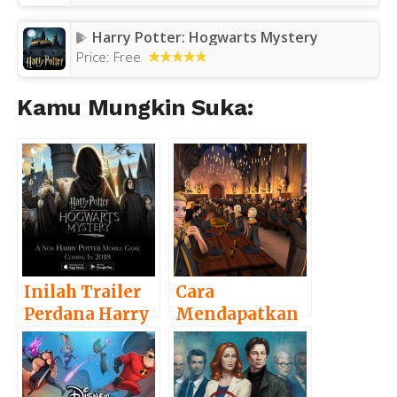
Harry Potter: Hogwarts Mystery
Price:
Free
Kamu Mungkin Suka:
Inilah Trailer
Cara
Perdana Harry
Mendapatkan
Potter:
Energi di Harry
Hogwarts
Potter:
Mystery
Hogwarts