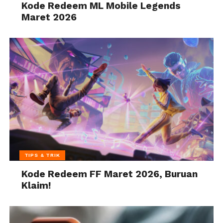
Kode Redeem ML Mobile Legends
Maret 2026
TIPS & TRIK
Kode Redeem FF Maret 2026, Buruan
Klaim!