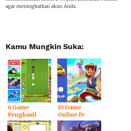
agar meningkatkan akun Anda.
Kamu Mungkin Suka:
6 Game
10 Game
Penghasil
Online Pc
Saldo Dana
Tanpa
Terbaru
Download