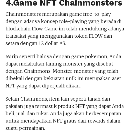
4.Game NFT Chainmonsters
Chainmonsters merupakan game free-to-play
dengan adanya konsep role-playing yang berada di
blockchain Flow. Game ini telah mendukung adanya
transaksi yang menggunakan token FLOW dan
setara dengan 12 dollar AS.
Mirip seperti halnya dengan game pokemon, Anda
dapat melakukan taming monster yang disebut
dengan Chainmons. Monster-monster yang telah
dibekali dengan kekuatan unik ini merupakan aset
NFT yang dapat diperjualbelikan.
Selain Chainmons, item lain seperti tanah dan
pakaian juga termasuk produk NFT yang dapat Anda
beli, jual, dan tukar. Anda juga akan berkesempatan
untuk mendapatkan NFT gratis dari rewards dalam
suatu permainan.