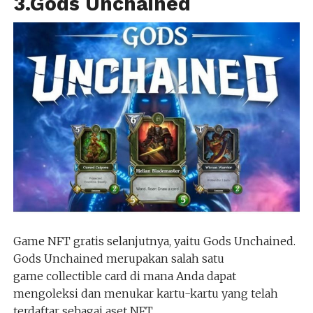
3.Gods Unchained
Game NFT gratis selanjutnya, yaitu Gods Unchained.
Gods Unchained merupakan salah satu
game collectible card di mana Anda dapat
mengoleksi dan menukar kartu-kartu yang telah
terdaftar sebagai aset NFT.