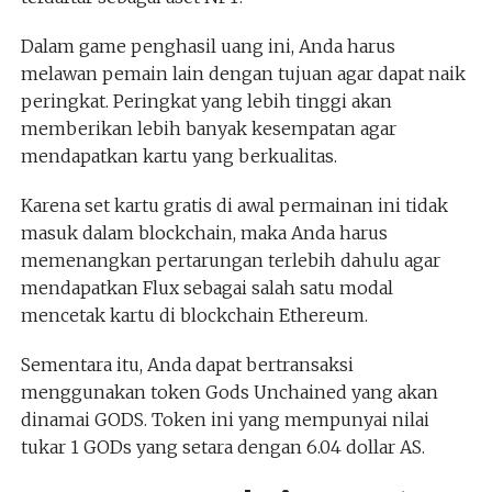
Dalam game penghasil uang ini, Anda harus
melawan pemain lain dengan tujuan agar dapat naik
peringkat. Peringkat yang lebih tinggi akan
memberikan lebih banyak kesempatan agar
mendapatkan kartu yang berkualitas.
Karena set kartu gratis di awal permainan ini tidak
masuk dalam blockchain, maka Anda harus
memenangkan pertarungan terlebih dahulu agar
mendapatkan Flux sebagai salah satu modal
mencetak kartu di blockchain Ethereum.
Sementara itu, Anda dapat bertransaksi
menggunakan token Gods Unchained yang akan
dinamai GODS. Token ini yang mempunyai nilai
tukar 1 GODs yang setara dengan 6.04 dollar AS.