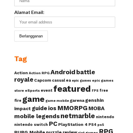
Alamat Email:
Tag
Android
battle
Action
Action RPG
royale
Capcom
casual
ea
epic games
epic games
featured
event
free
store
eSports
FPS
game
genshin
garena
fire
game mobile
MMORPG
guide
ios
MOBA
impact
netmarble
mobile legends
nintendo
PC
PlayStation 4
nintendo switch
PS4
ps5
RPG
PUBG Mobile
puzzle
review
riot games