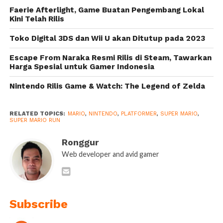
Super Mario
Nintendo
Faerie Afterlight, Game Buatan Pengembang Lokal
Run
Switch
Kini Telah Rilis
Toko Digital 3DS dan Wii U akan Ditutup pada 2023
Escape From Naraka Resmi Rilis di Steam, Tawarkan
Harga Spesial untuk Gamer Indonesia
Nintendo Rilis Game & Watch: The Legend of Zelda
RELATED TOPICS:
MARIO
,
NINTENDO
,
PLATFORMER
,
SUPER MARIO
,
SUPER MARIO RUN
Ronggur
Web developer and avid gamer
Subscribe