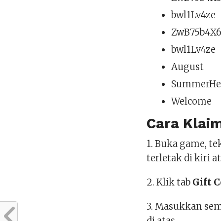
bwl1Lv4ze
ZwB75b4X
bwl1Lv4ze
August
SummerHe
Welcome
Cara Klai
1. Buka game, te
terletak di kiri a
2. Klik tab
Gift 
3. Masukkan semu
di atas.