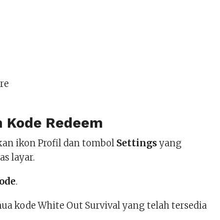
6
re
m Kode Redeem
kan ikon Profil dan tombol
Settings
yang
tas layar.
Code
.
a kode White Out Survival yang telah tersedia