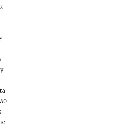
2
e
n
ay
ta
M0
s
ne
6