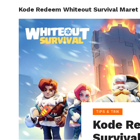
Kode Redeem Whiteout Survival Maret
HOME
TIPS & TRIK
Kode R
Surviva