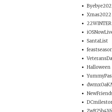
Byebye202
Xmas2022
22WINTER
iOSNowLiv
SantaList
feastseaso
VeteransD
Halloween
YummyPas
dwmxOaK
NewFriend
DCmilesto
ZwB75b4X