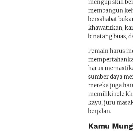
menguji skill b
membangun kehi
bersahabat buka
khawatirkan, ka
binatang buas, d
Pemain harus m
mempertahankan 
harus memastik
sumber daya mer
mereka juga har
memiliki role k
kayu, juru masa
berjalan.
Kamu Mungk