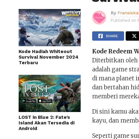
By
Fransiska
Published on
SHARE
Kode Redeem
W
Kode Hadiah Whiteout
Survival November 2024
Diterbitkan oleh
Terbaru
adalah game stra
di mana planet 
dan bertahan h
memberi mereka 
Di sini kamu a
LOST in Blue 2: Fate’s
kayu, dan memb
Island Akan Tersedia di
Android
Seperti game su