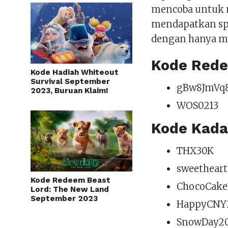
mencoba untuk 
mendapatkan spe
dengan hanya me
Kode Rede
Kode Hadiah Whiteout
Survival September
gBw8JmVq
2023, Buruan Klaim!
WOS0213
Kode Kada
THX30K
sweetheart
Kode Redeem Beast
ChocoCake
Lord: The New Land
September 2023
HappyCNY
SnowDay2