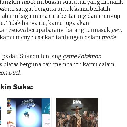
 Mungkin
mode
ini bukan suatu hal yang menarik
de
ini sangat berguna untuk kamu berlatih
ahami bagaimana cara bertarung dan menguji
ru. Tidak hanya itu, kamu juga akan
kan
reward
berupa barang-barang termasuk
gem
t kamu menyelesaikan tantangan dalam
mode
tips dari Sukaon tentang
game Pokémon
s diatas berguna dan membantu kamu dalam
on Duel.
in Suka: