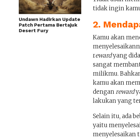
tidak ingin kam
Undawn Hadirkan Update
2. Mendap
Patch Pertama Bertajuk
Desert Fury
Kamu akan mener
menyelesaikan
r
eward
yang did
sangat memban
milikmu. Bahkan
kamu akan membu
dengan
reward
y
lakukan yang t
Selain itu, ada 
yaitu menyelesa
menyelesaikan 