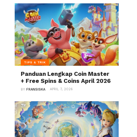
TIPS & TRIK
Panduan Lengkap Coin Master
+ Free Spins & Coins April 2026
APRIL 7, 2026
BY
FRANSISKA