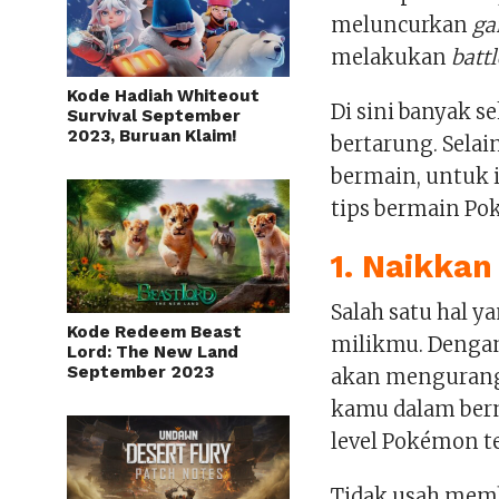
meluncurkan
ga
melakukan
battl
Kode Hadiah Whiteout
Di sini banyak 
Survival September
2023, Buruan Klaim!
bertarung. Selain
bermain, untuk
tips bermain Pok
1. Naikka
Salah satu hal 
Kode Redeem Beast
milikmu. Denga
Lord: The New Land
September 2023
akan mengurang
kamu dalam ber
level Pokémon t
Tidak usah mem