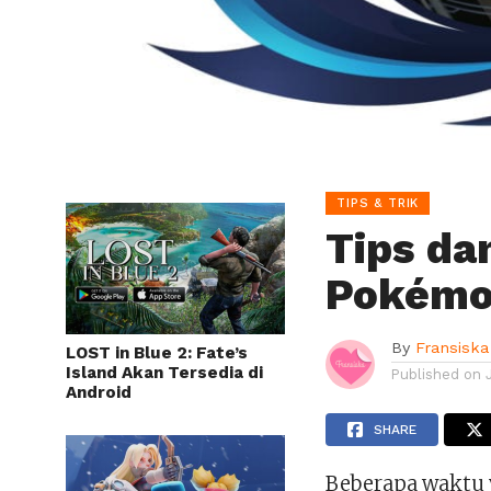
TIPS & TRIK
Tips da
Pokémo
By
Fransiska
LOST in Blue 2: Fate’s
Island Akan Tersedia di
Published on
Android
SHARE
Beberapa waktu