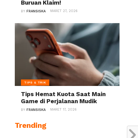
Buruan Klaim!
MARET 27, 2026
BY
FRANSISKA
TIPS & TRIK
Tips Hemat Kuota Saat Main
Game di Perjalanan Mudik
MARET 17, 2026
BY
FRANSISKA
Trending